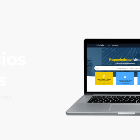
ios
s
aria .