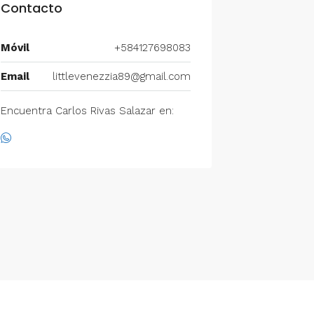
Contacto
Móvil
+584127698083
Email
littlevenezzia89@gmail.com
Encuentra Carlos Rivas Salazar en: