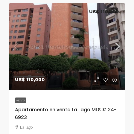
US$ 110,000
VENTA
US$ 110,000
VENTA
Apartamento en venta La Lago MLS # 24-
6923
La lago