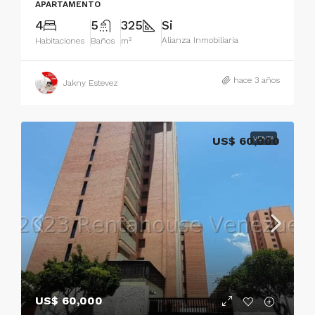
APARTAMENTO
4
5
325
Si
Alianza Inmobiliaria
Habitaciones
Baños
m²
hace 3 años
Jakny Estevez
US$ 60,000
VENTA
US$ 60,000