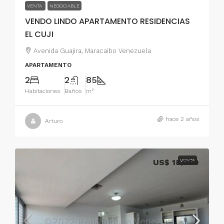
VENTA
NEGOCIABLE
VENDO LINDO APARTAMENTO RESIDENCIAS
EL CUJI
Avenida Guajira, Maracaibo Venezuela
APARTAMENTO
2
2
85
Habitaciones
Baños
m²
hace 2 años
Arturo
US$ 18,000
VENTA