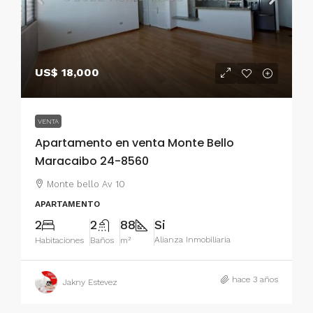
US$ 18,000
VENTA
Apartamento en venta Monte Bello
Maracaibo 24-8560
Monte bello Av 10
APARTAMENTO
2
2
88
Si
Alianza Inmobiliaria
Habitaciones
Baños
m²
hace 3 años
Jakny Estevez