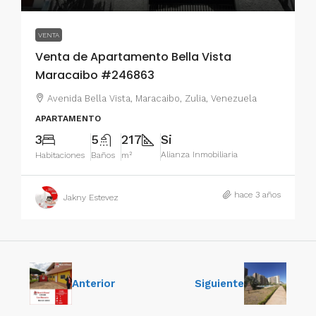
VENTA
Venta de Apartamento Bella Vista
Maracaibo #246863
Avenida Bella Vista, Maracaibo, Zulia, Venezuela
APARTAMENTO
3
5
217
Si
Alianza Inmobiliaria
Habitaciones
Baños
m²
hace 3 años
Jakny Estevez
Anterior
Siguiente