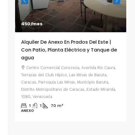
450/mes
Alquiler De Anexo En Prados Del Este |
A
Con Patio, Planta Eléctrica y Tanque de
C
agua
P
Centro Comercial Concresa, Avenida Río Caura,
E
Terrazas del Club Hípico, Las Minas de Baruta,
M
Caracas, Parroquia Las Minas, Municipio Baruta,
al de
E
Distrito Metropolitano de Caracas, Estado Miranda,
 del
1080, Venezuela
ario,
A
1
1
70
m²
cas,
ANEXO