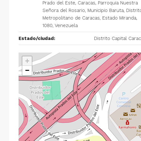
Prado del Este, Caracas, Parroquia Nuestra
Señora del Rosario, Municipio Baruta, Distrit
Metropolitano de Caracas, Estado Miranda,
$750/mes
1080, Venezuela
Estado/ciudad:
Distrito Capital Cara
Alquiler en Prados del Este 
Habitaciones, 2 Baños, Pa
y Equipado
+
−
Centro Comercial Concresa, Ave
Prados del Este, Prados del Este, S
Este, Caracas, Parroquia Nuestra S
Municipio Baruta, Distrito Metropol
Estado Miranda, 1080, Venezuela
2
2
100
m²
ANEXO