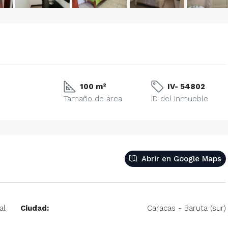
100 m²
IV- 54802
Tamaño de área
ID del Inmueble
Abrir en Google Maps
al
Ciudad:
Caracas - Baruta (sur)
: