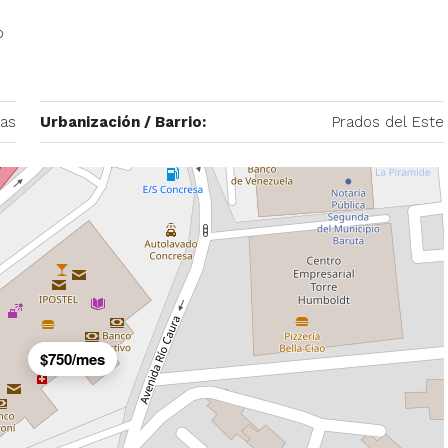
o
cas
Urbanización / Barrio:
Prados del Este
– 2
350/mes
tio. Amoblado
Alquiler De Anexo En Prados Del Este
nida Principal de
Caracas | Con Planta y tanque
ector: Prado del
subterráneo
eñora del Rosario,
Centro Comercial Concresa, Avenida Princip
itano de Caracas,
Prados del Este, Prados del Este, Sector: Prado
Este, Caracas, Parroquia Nuestra Señora del Ros
$750/mes
Municipio Baruta, Distrito Metropolitano de Cara
Estado Miranda, 1080, Venezuela
1
1
20
m²
ANEXO