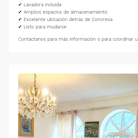
✔ Lavadora incluida
✔ Amplios espacios de almacenamiento
✔ Excelente ubicación detrás de Concresa
✔ Listo para mudarse
Contáctanos para más información o para coordinar un
Jue
Vie
Sáb
Dom
13
14
15
16
Ago
Ago
Ago
Ago