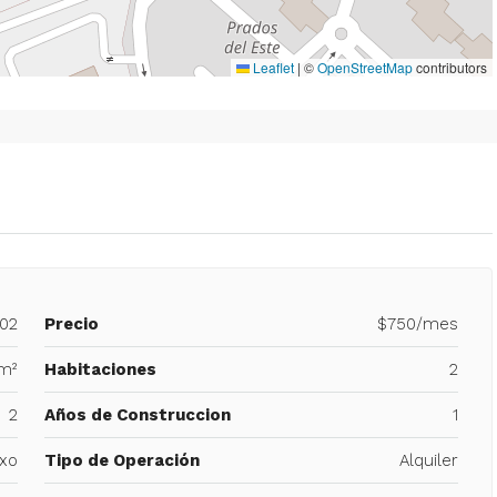
Leaflet
|
©
OpenStreetMap
contributors
802
Precio
$750/mes
m²
Habitaciones
2
2
Años de Construccion
1
xo
Tipo de Operación
Alquiler