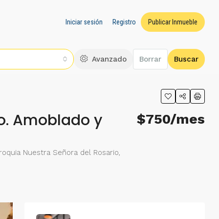
Iniciar sesión
Registro
Publicar Inmueble
Avanzado
Borrar
Buscar
io. Amoblado y
$750/mes
rroquia Nuestra Señora del Rosario,