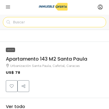
Leaflet
|
©
OpenStreetMap
contributors
US$
+
78
−
VENTA
Apartamento 143 M2 Santa Paula
Urbanización Santa Paula, Cafetal, Caracas
US$ 78
Ver todo