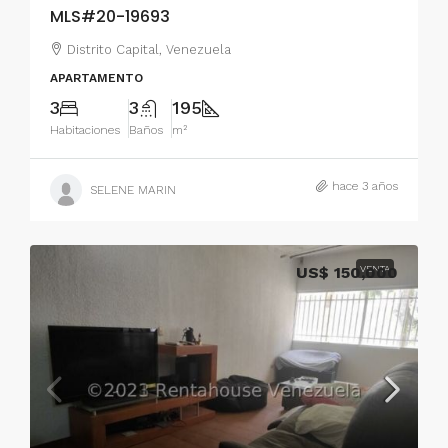
MLS#20-19693
Distrito Capital, Venezuela
APARTAMENTO
3
3
195
Habitaciones
Baños
m²
hace 3 años
SELENE MARIN
US$ 150,000
VENTA