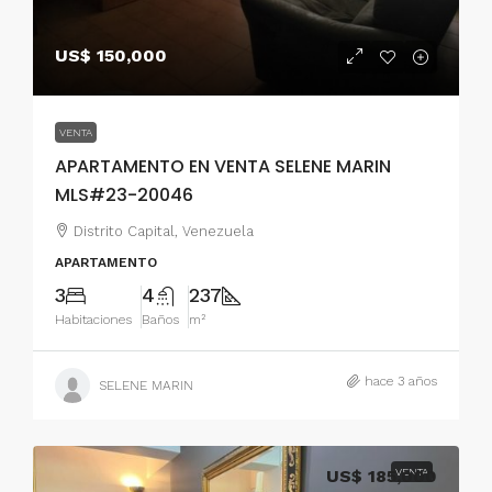
US$ 150,000
VENTA
APARTAMENTO EN VENTA SELENE MARIN
MLS#23-20046
Distrito Capital, Venezuela
APARTAMENTO
3
4
237
Habitaciones
Baños
m²
hace 3 años
SELENE MARIN
US$ 185,000
VENTA