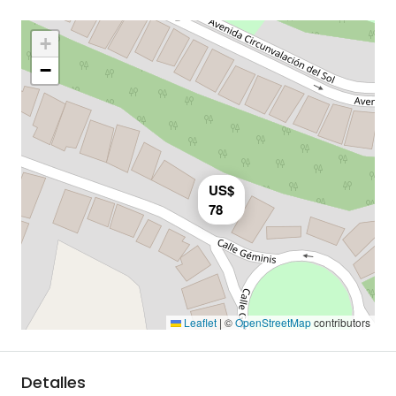
+
−
US$
78
Leaflet
|
©
OpenStreetMap
contributors
Detalles