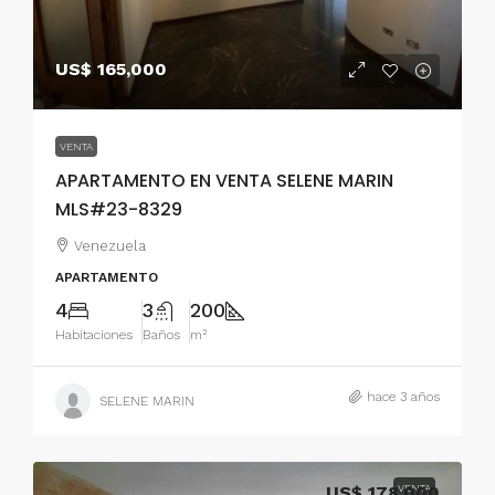
US$ 165,000
VENTA
APARTAMENTO EN VENTA SELENE MARIN
MLS#23-8329
Venezuela
APARTAMENTO
4
3
200
Habitaciones
Baños
m²
hace 3 años
SELENE MARIN
US$ 178,000
VENTA