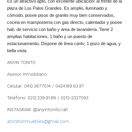
Es un atractivo apto, con excelente ubicación: al frente de la
plaza de Los Palos Grandes. Es amplio, iluminado y
cómodo, posee pisos de granito muy bien conservados,
cocina en mampostería con gas directo, calentador y posee
hab. de servicio con baño y área de lavandería. Tiene 2
amplias habitaciones, 1 baño y un puesto de
estacionamiento. Dispone de linea cantv, 1 pozo de agua, y
bella vista.
ANYIN TONITO
Asesor Inmobiliario
Celular: 0412.367.70.14 / 0424.169.63.97
Teléfono: 0212.239.91.89 / 0212-2327093
INSTAGRAM: @anyintonito.rah
atonitoinmuebles@gmail.com