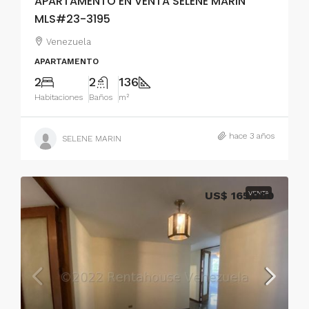
APARTAMENTO EN VENTA SELENE MARIN
MLS#23-3195
Venezuela
APARTAMENTO
2
2
136
Habitaciones
Baños
m²
hace 3 años
SELENE MARIN
US$ 165,000
VENTA