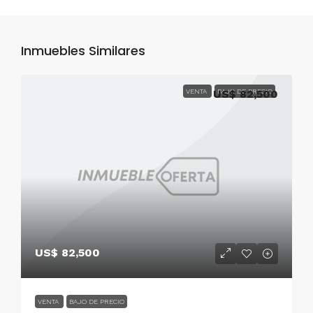
Inmuebles Similares
VENTA
US$ 82,500
BAJO DE PRECIO
US$ 82,500
VENTA
BAJO DE PRECIO