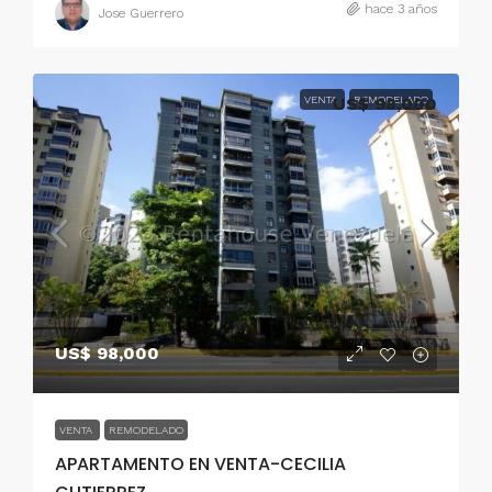
hace 3 años
Jose Guerrero
VENTA
US$ 98,000
REMODELADO
US$ 98,000
VENTA
REMODELADO
APARTAMENTO EN VENTA-CECILIA