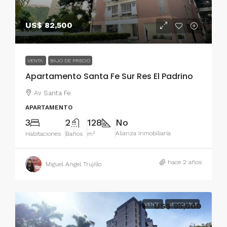
US$ 82,500
VENTA
BAJO DE PRECIO
Apartamento Santa Fe Sur Res El Padrino
Av Santa Fe
APARTAMENTO
3
2
128
No
Alianza Inmobiliaria
Habitaciones
Baños
m²
hace 2 años
Miguel Angel Trujillo
VENTA
US$ 95,000
NEGOCIABLE