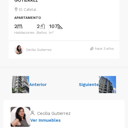
GUTIERREZ
El Cafetal
APARTAMENTO
2
2
107
Habitaciones
Baños
m²
hace 3 años
Cecilia Gutierrez
Anterior
Siguiente
Cecilia Gutierrez
Ver Inmuebles