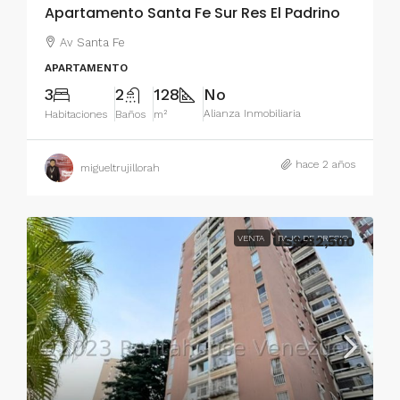
Apartamento Santa Fe Sur Res El Padrino
Av Santa Fe
APARTAMENTO
3
2
128
No
Alianza Inmobiliaria
Habitaciones
Baños
m²
hace 2 años
migueltrujillorah
VENTA
US$ 82,500
BAJO DE PRECIO