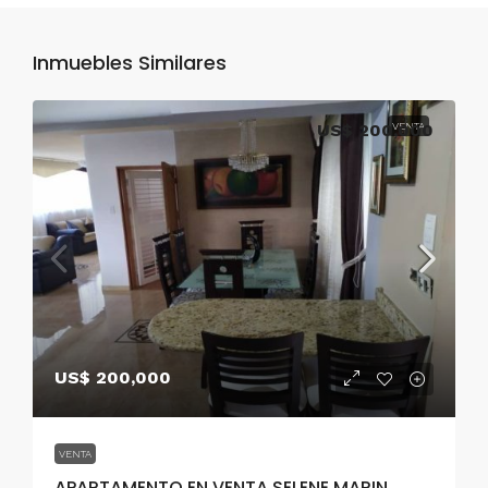
Inmuebles Similares
US$ 200,000
VENTA
US$ 200,000
VENTA
APARTAMENTO EN VENTA SELENE MARIN