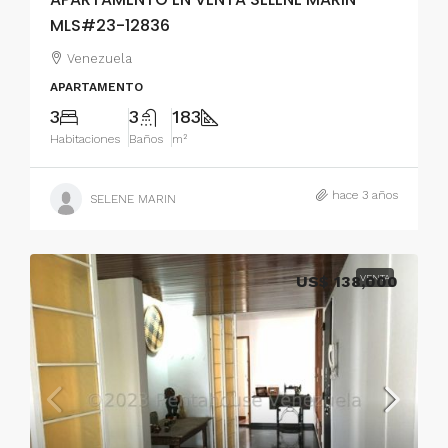
MLS#23-12836
Venezuela
APARTAMENTO
3
3
183
Habitaciones
Baños
m²
hace 3 años
SELENE MARIN
US$ 138,000
VENTA