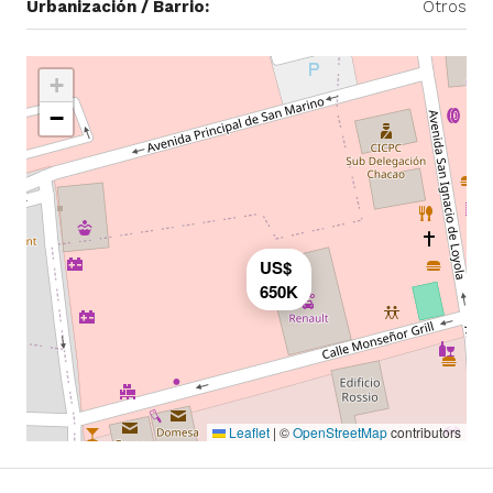
Urbanización / Barrio:
Otros
+
−
US$
650K
Leaflet
|
©
OpenStreetMap
contributors