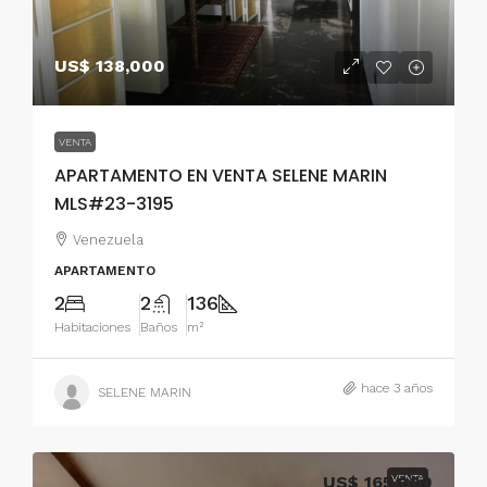
US$ 138,000
VENTA
APARTAMENTO EN VENTA SELENE MARIN
MLS#23-3195
Venezuela
APARTAMENTO
2
2
136
Habitaciones
Baños
m²
hace 3 años
SELENE MARIN
US$ 165,000
VENTA