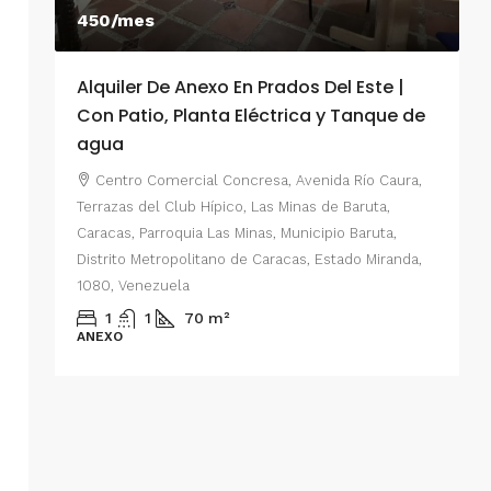
450/mes
Alquiler De Anexo En Prados Del Este |
A
Con Patio, Planta Eléctrica y Tanque de
C
agua
P
Centro Comercial Concresa, Avenida Río Caura,
E
Terrazas del Club Hípico, Las Minas de Baruta,
M
Caracas, Parroquia Las Minas, Municipio Baruta,
al de
E
Distrito Metropolitano de Caracas, Estado Miranda,
 del
1080, Venezuela
ario,
A
1
1
70
m²
cas,
ANEXO