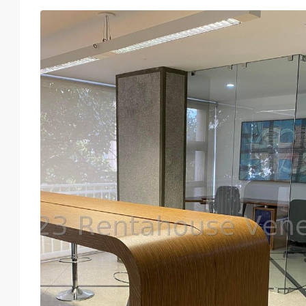
Mié
Jue
Vie
Sáb
19
20
21
22
Ago
Ago
Ago
Ago