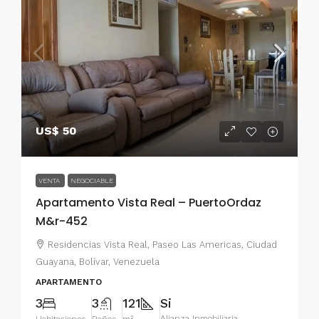
US$ 50
VENTA
NEGOCIABLE
Apartamento Vista Real – PuertoOrdaz
M&r-452
Residencias Vista Real, Paseo Las Americas, Ciudad
Guayana, Bolívar, Venezuela
APARTAMENTO
3
3
121
Si
Alianza Inmobiliaria