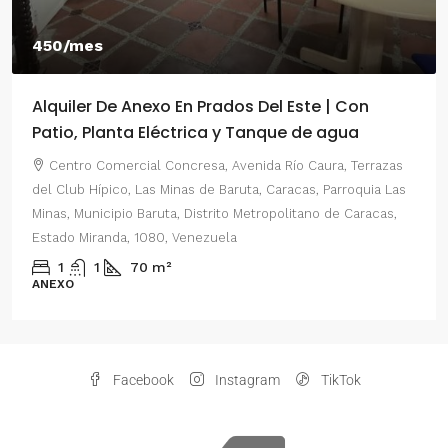
550/mes
 | Con
Alquiler De Anexo En Prados Del Este Ca
 agua
2 Habitaciones
ra, Terrazas
Centro Comercial Concresa, Avenida Principal 
Parroquia Las
del Este, Prados del Este, Sector: Prado del Este, 
 de Caracas,
Parroquia Nuestra Señora del Rosario, Municipio Ba
Distrito Metropolitano de Caracas, Estado Miranda,
Venezuela
2
1
70
m²
ANEXO
Facebook
Instagram
TikTok