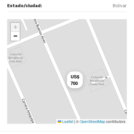
Estado/ciudad:
Bolivar
+
−
US$
700
Leaflet
|
©
OpenStreetMap
contributors