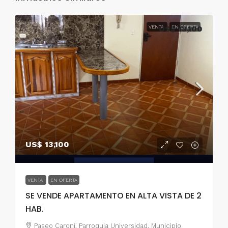
VENTA
US$ 13,100
EN OFERTA
US$ 13,100
VENTA
EN OFERTA
SE VENDE APARTAMENTO EN ALTA VISTA DE 2
HAB.
Paseo Caroní, Parroquia Universidad, Municipio