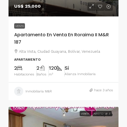
US$ 25,000
VENTA
Apartamento En Venta En Roraima II M&R
187
Alta Vista, Ciudad Guayana, Bolívar, Venezuela
APARTAMENTO
2
2
120
Si
Alianza Inmobiliaria
Habitaciones
Baños
m²
hace 3 años
Inmobiliaria M&R
VENTA
NEGOCIABLE
US$ 50