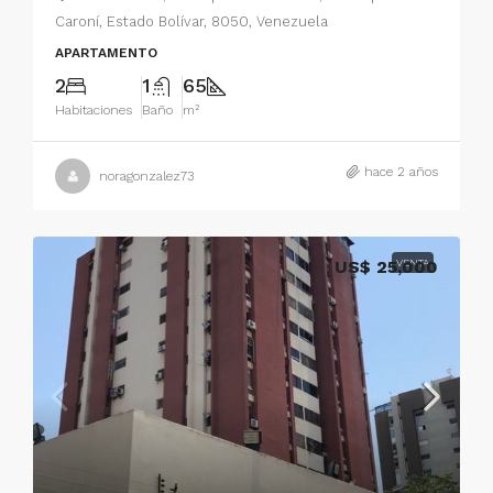
Caroní, Estado Bolívar, 8050, Venezuela
APARTAMENTO
2
1
65
Habitaciones
Baño
m²
hace 2 años
noragonzalez73
US$ 25,000
VENTA