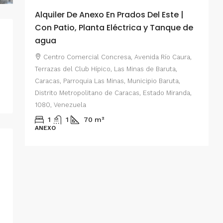
Alquiler De Anexo En Prados Del Este |
A
Con Patio, Planta Eléctrica y Tanque de
C
agua
P
Centro Comercial Concresa, Avenida Río Caura,
E
Terrazas del Club Hípico, Las Minas de Baruta,
M
Caracas, Parroquia Las Minas, Municipio Baruta,
al de
E
Distrito Metropolitano de Caracas, Estado Miranda,
 del
1080, Venezuela
ario,
A
1
1
70
m²
cas,
ANEXO