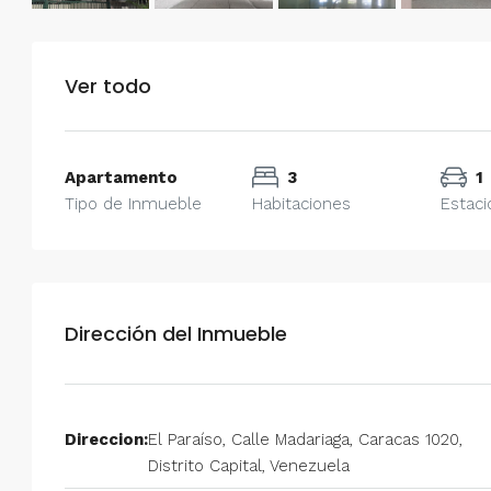
Alquiler en Prados del Este 
Habitaciones, 2 Baños, Pa
Ver todo
y Equipado
Centro Comercial Concresa, Ave
Prados del Este, Prados del Este, S
Apartamento
3
1
Este, Caracas, Parroquia Nuestra S
Tipo de Inmueble
Habitaciones
Estac
Municipio Baruta, Distrito Metropol
Estado Miranda, 1080, Venezuela
2
2
100
m²
ANEXO
Dirección del Inmueble
Direccion:
El Paraíso, Calle Madariaga, Caracas 1020,
Distrito Capital, Venezuela