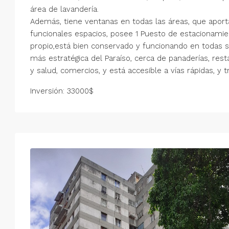
área de lavandería.
Además, tiene ventanas en todas las áreas, que aporta
funcionales espacios, posee 1 Puesto de estacionamien
propio,está bien conservado y funcionando en todas s
más estratégica del Paraíso, cerca de panaderías, rest
y salud, comercios, y está accesible a vías rápidas, y 
Inversión: 33000$
Mar
Mié
Jue
Vie
18
19
20
21
Ago
Ago
Ago
Ago