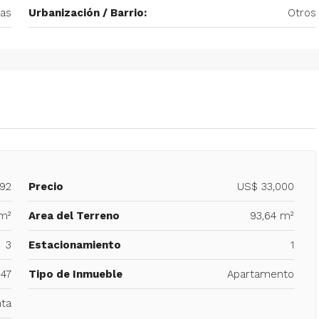
cas
Urbanización / Barrio:
Otros
992
Precio
US$ 33,000
m²
Area del Terreno
93,64 m²
3
Estacionamiento
1
47
Tipo de Inmueble
Apartamento
ta