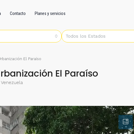
a
Contacto
Planes y servicios
Todos los Estados
banización El Paraíso
banización El Paraíso
l, Venezuela