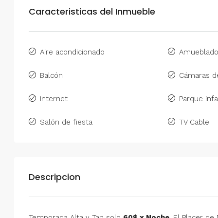
Caracteristicas del Inmueble
Aire acondicionado
Amueblad
Balcón
Cámaras de
Internet
Parque infa
Salón de fiesta
TV Cable
Descripcion
Temporada Alta y Tan solo
60$ x Noche
. El Placer de