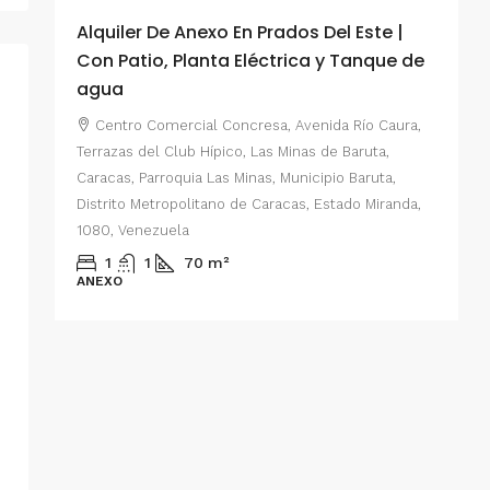
Alquiler De Anexo En Prados Del Este |
A
Con Patio, Planta Eléctrica y Tanque de
C
agua
P
Centro Comercial Concresa, Avenida Río Caura,
E
Terrazas del Club Hípico, Las Minas de Baruta,
M
Caracas, Parroquia Las Minas, Municipio Baruta,
al de
E
Distrito Metropolitano de Caracas, Estado Miranda,
 del
1080, Venezuela
ario,
A
1
1
70
m²
cas,
ANEXO