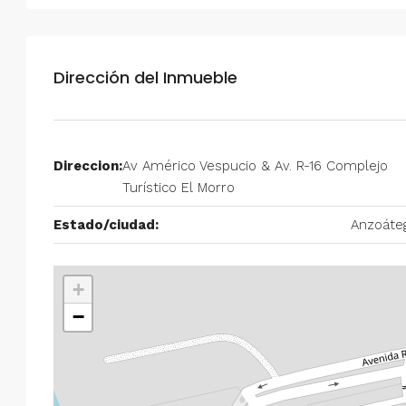
Alquiler en Prados del Este 
Habitaciones, 2 Baños, Pa
y Equipado
Dirección del Inmueble
Centro Comercial Concresa, Ave
Prados del Este, Prados del Este, S
Este, Caracas, Parroquia Nuestra S
Direccion:
Av Américo Vespucio & Av. R-16 Complejo
Municipio Baruta, Distrito Metropol
Turístico El Morro
Estado Miranda, 1080, Venezuela
2
2
100
m²
Estado/ciudad:
Anzoáte
ANEXO
+
−