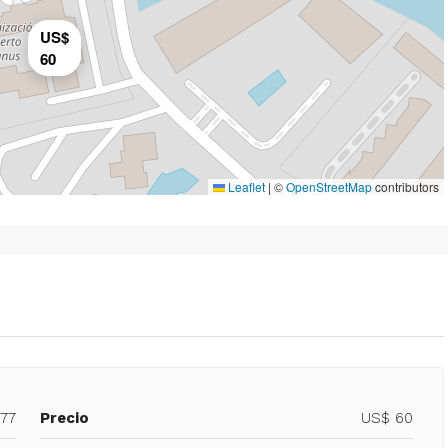
US$
60
Leaflet
|
©
OpenStreetMap
contributors
077
Precio
US$ 60