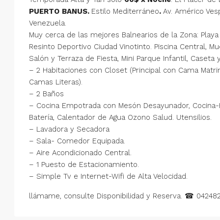
PUERTO
BANUS.
Estilo Mediterráneo
.
Av. Américo Vesp
Venezuela.
Muy cerca de las mejores Balnearios de la Zona: Playa
Resinto Deportivo Ciudad Vinotinto. Piscina Central, M
Salón y Terraza de Fiesta, Mini Parque Infantil, Caseta y
– 2 Habitaciones con Closet (Principal con Cama Matrim
Camas Literas).
– 2 Baños
– Cocina Empotrada con Mesón Desayunador, Cocina-Ho
Batería, Calentador de Agua Ozono Salud. Utensilios.
– Lavadora y Secadora
– Sala- Comedor Equipada.
– Aire Acondicionado Central.
– 1 Puesto de Estacionamiento.
– Simple Tv e Internet-Wifi de Alta Velocidad.
llámame, consulte Disponibilidad y Reserva. ☎ 04248