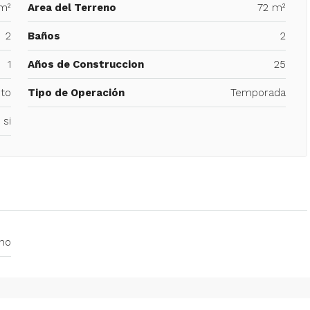
m²
Area del Terreno
72 m²
2
Baños
2
1
Años de Construccion
25
to
Tipo de Operación
Temporada
si
no