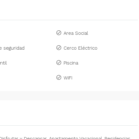
o
Area Social
 seguridad
Cerco Eléctrico
ntil
Piscina
WiFi
 Disfrutar y Descansar. Apartamento Vacacional. Residencias