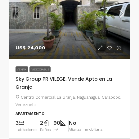
US$ 24,000
VENTA
NEGOCIABLE
Sky Group PRIVILEGE, Vende Apto en La
Granja
Centro Comercial La Granja, Naguanagua, Carabobo,
Venezuela
APARTAMENTO
3
2
90
No
Alianza Inmobiliaria
Habitaciones
Baños
m²