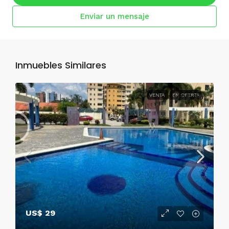
Enviar un mensaje
Inmuebles Similares
VENTA
EN OFERTA
US$ 29
US$ 29