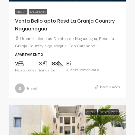
VENTA
EN OFERTA
Venta Bello apto Resd La Granja Country
Naguanagua
Urbanización Las Quintas de Naguanagua, Resd La
Granja Country Naguanagua, Edo Carabobo
APARTAMENTO
2
3
83
Si
Alianza Inmobiliaria
Habitaciones
Baños
m²
hace 3 años
Bisset
VENTA
US$ 24,000
NEGOCIABLE