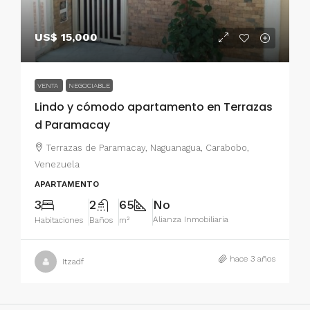
US$ 15,000
VENTA
NEGOCIABLE
Lindo y cómodo apartamento en Terrazas
d Paramacay
Terrazas de Paramacay, Naguanagua, Carabobo,
Venezuela
APARTAMENTO
3
2
65
No
Alianza Inmobiliaria
Habitaciones
Baños
m²
hace 3 años
Itzadf