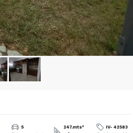
5
247.mts²
IV- 42583