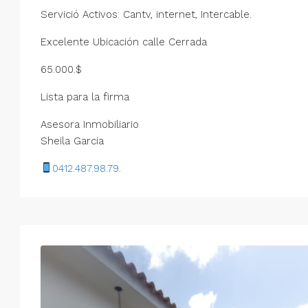
Servició Activos: Cantv, internet, Intercable.
Excelente Ubicación calle Cerrada
65.000.$
Lista para la firma
Asesora Inmobiliario
Sheila Garcia
0412.487.98.79
.
Mar
Mié
Jue
Vie