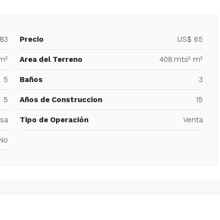
583
Precio
US$ 65
 m²
Area del Terreno
408.mts² m²
5
Baños
3
5
Años de Construccion
15
sa
Tipo de Operación
Venta
No