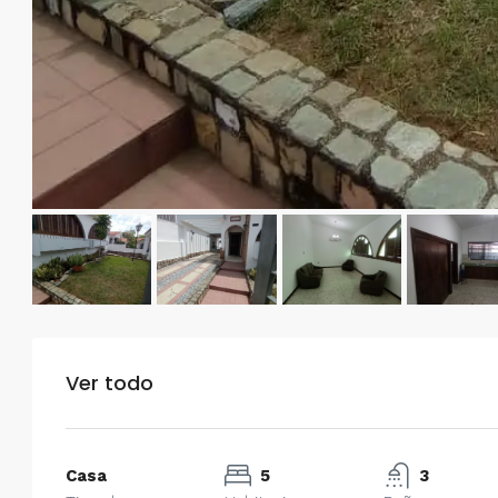
Ver todo
$750/mes
Casa
5
3