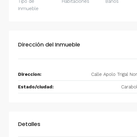
Tipo de
Habitaciones
Baños
Inmueble
Alquiler en Prados del Este 
Habitaciones, 2 Baños, Pa
y Equipado
Centro Comercial Concresa, Ave
Prados del Este, Prados del Este, S
Dirección del Inmueble
Este, Caracas, Parroquia Nuestra S
Municipio Baruta, Distrito Metropol
Estado Miranda, 1080, Venezuela
Direccion:
Calle Apolo Trigal No
2
2
100
m²
ANEXO
Estado/ciudad:
Carabo
Detalles