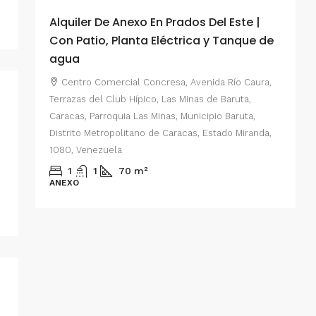
Alquiler De Anexo En Prados Del Este |
A
Con Patio, Planta Eléctrica y Tanque de
C
agua
P
Centro Comercial Concresa, Avenida Río Caura,
E
Terrazas del Club Hípico, Las Minas de Baruta,
M
Caracas, Parroquia Las Minas, Municipio Baruta,
al de
E
Distrito Metropolitano de Caracas, Estado Miranda,
 del
1080, Venezuela
ario,
A
1
1
70
m²
cas,
ANEXO