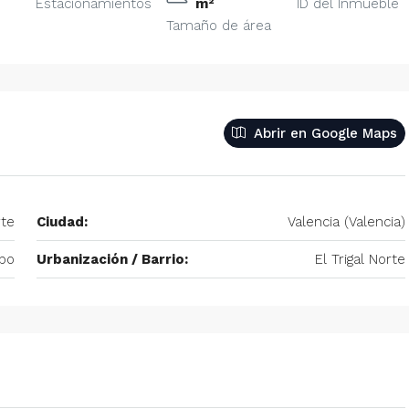
Estacionamientos
m²
ID del Inmueble
Tamaño de área
– 2
350/mes
tio. Amoblado
Alquiler De Anexo En Prados Del Este
nida Principal de
Caracas | Con Planta y tanque
ector: Prado del
Abrir en Google Maps
subterráneo
eñora del Rosario,
Centro Comercial Concresa, Avenida Princip
itano de Caracas,
Prados del Este, Prados del Este, Sector: Prado
Este, Caracas, Parroquia Nuestra Señora del Ros
rte
Ciudad:
Valencia (Valencia)
Municipio Baruta, Distrito Metropolitano de Cara
Estado Miranda, 1080, Venezuela
bo
Urbanización / Barrio:
El Trigal Norte
1
1
20
m²
ANEXO