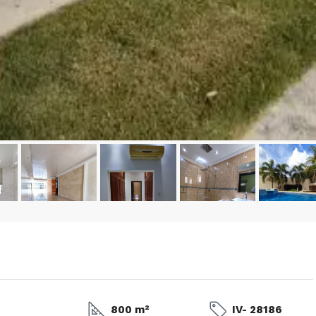
– 2
350/mes
tio. Amoblado
Alquiler De Anexo En Prados Del Este
nida Principal de
Caracas | Con Planta y tanque
ector: Prado del
subterráneo
eñora del Rosario,
Centro Comercial Concresa, Avenida Princip
itano de Caracas,
Prados del Este, Prados del Este, Sector: Prado
Este, Caracas, Parroquia Nuestra Señora del Ros
Municipio Baruta, Distrito Metropolitano de Cara
Estado Miranda, 1080, Venezuela
1
1
20
m²
ANEXO
800 m²
IV- 28186