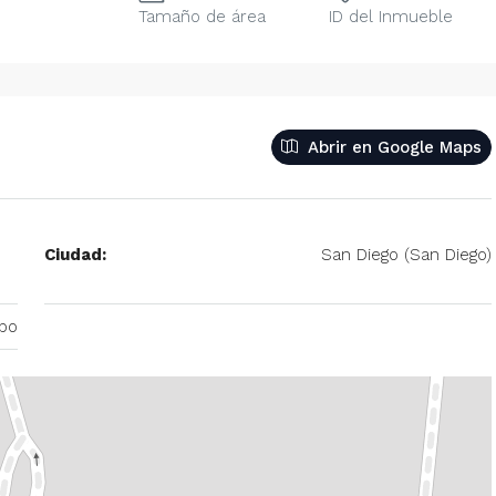
Tamaño de área
ID del Inmueble
Abrir en Google Maps
Ciudad:
San Diego (San Diego)
bo