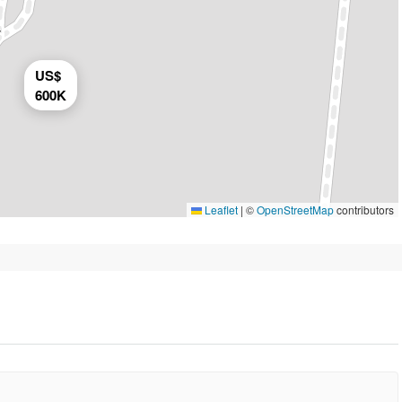
US$
600K
Leaflet
|
©
OpenStreetMap
contributors