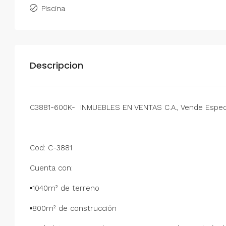
Piscina
Descripcion
C3881-600K- INMUEBLES EN VENTAS C.A., Vende Especta
Cod: C-3881
Cuenta con:
▪1040m² de terreno
▪800m² de construcción