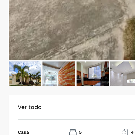
$750/mes
Alquiler en Prados del Este 
Habitaciones, 2 Baños, Pa
y Equipado
Centro Comercial Concresa, Ave
Prados del Este, Prados del Este, S
Este, Caracas, Parroquia Nuestra S
Municipio Baruta, Distrito Metropol
Estado Miranda, 1080, Venezuela
2
2
100
m²
ANEXO
Ver todo
Casa
5
4