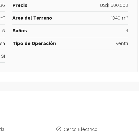
186
Precio
US$ 600,000
m²
Area del Terreno
1040 m²
5
Baños
4
sa
Tipo de Operación
Venta
Si
da
Cerco Eléctrico