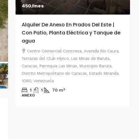
450/mes
Alquiler De Anexo En Prados Del Este |
A
Con Patio, Planta Eléctrica y Tanque de
C
agua
P
Centro Comercial Concresa, Avenida Río Caura,
E
Terrazas del Club Hípico, Las Minas de Baruta,
M
Caracas, Parroquia Las Minas, Municipio Baruta,
al de
E
Distrito Metropolitano de Caracas, Estado Miranda,
 del
1080, Venezuela
ario,
A
1
1
70
m²
cas,
ANEXO