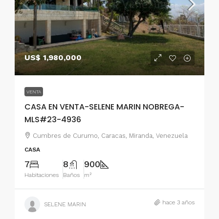
US$ 1,980,000
VENTA
CASA EN VENTA-SELENE MARIN NOBREGA-
MLS#23-4936
Cumbres de Curumo, Caracas, Miranda, Venezuela
CASA
7
8
900
Habitaciones
Baños
m²
hace 3 años
SELENE MARIN