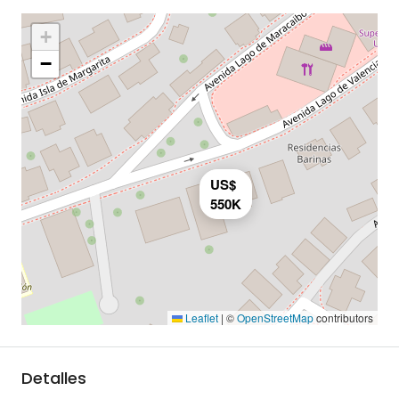
+
−
US$
550K
Leaflet
|
©
OpenStreetMap
contributors
Detalles