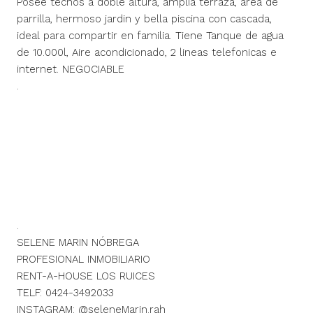
Posee techos a doble altura, amplia terraza, area de
parrilla, hermoso jardin y bella piscina con cascada,
ideal para compartir en familia. Tiene Tanque de agua
de 10.000l, Aire acondicionado, 2 lineas telefonicas e
internet. NEGOCIABLE
.
.
SELENE MARIN NÓBREGA
PROFESIONAL INMOBILIARIO
RENT-A-HOUSE LOS RUICES
TELF: 0424-3492033
INSTAGRAM: @seleneMarin.rah