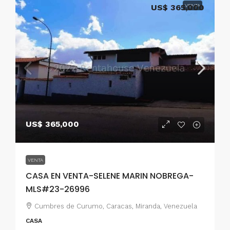
US$ 365,000
VENTA
US$ 365,000
VENTA
CASA EN VENTA-SELENE MARIN NOBREGA-
MLS#23-26996
Cumbres de Curumo, Caracas, Miranda, Venezuela
CASA