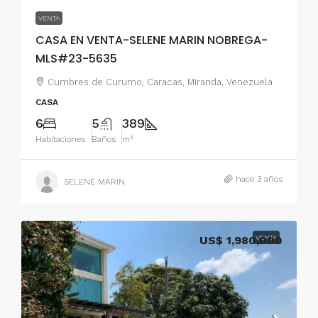
VENTA
CASA EN VENTA-SELENE MARIN NOBREGA-
MLS#23-5635
Cumbres de Curumo, Caracas, Miranda, Venezuela
CASA
6
5
389
Habitaciones
Baños
m²
hace 3 años
SELENE MARIN
US$ 1,980,000
VENTA