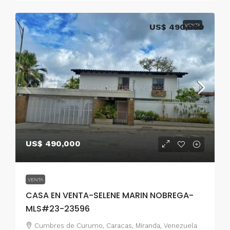
US$ 490,000
VENTA
US$ 490,000
VENTA
CASA EN VENTA-SELENE MARIN NOBREGA-
MLS#23-23596
Cumbres de Curumo, Caracas, Miranda, Venezuela