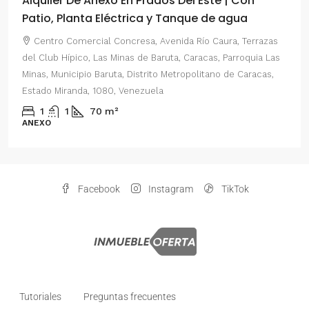
n Prados Del Este | Con
Alquiler De Anexo En P
rica y Tanque de agua
2 Habitaciones
resa, Avenida Río Caura, Terrazas
Centro Comercial Concres
s de Baruta, Caracas, Parroquia Las
del Este, Prados del Este, Se
Distrito Metropolitano de Caracas,
Parroquia Nuestra Señora del
enezuela
Distrito Metropolitano de Ca
Venezuela
2
1
70
m²
ANEXO
Facebook
Instagram
TikTok
Tutoriales
Preguntas frecuentes