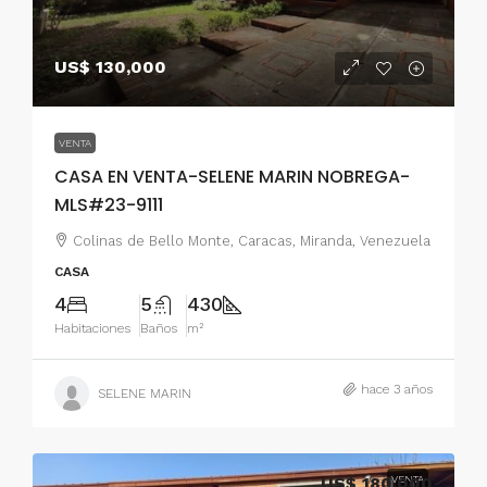
US$ 130,000
VENTA
CASA EN VENTA-SELENE MARIN NOBREGA-
MLS#23-9111
Colinas de Bello Monte, Caracas, Miranda, Venezuela
CASA
4
5
430
Habitaciones
Baños
m²
hace 3 años
SELENE MARIN
US$ 180,000
VENTA