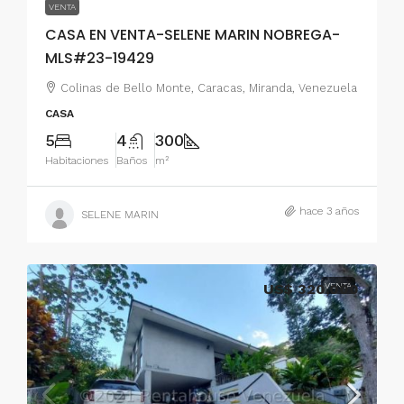
VENTA
CASA EN VENTA-SELENE MARIN NOBREGA-
MLS#23-19429
Colinas de Bello Monte, Caracas, Miranda, Venezuela
CASA
5
4
300
Habitaciones
Baños
m²
hace 3 años
SELENE MARIN
US$ 320,000
VENTA