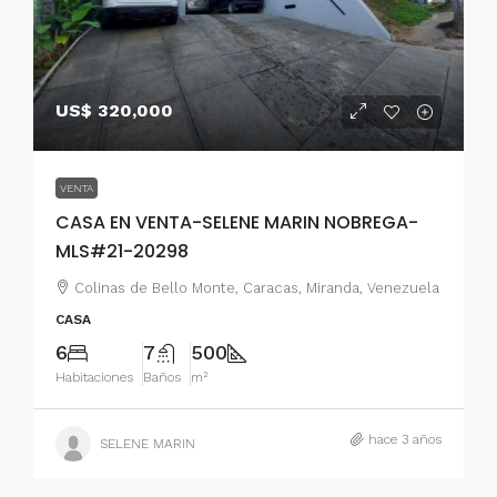
US$ 320,000
VENTA
CASA EN VENTA-SELENE MARIN NOBREGA-
MLS#21-20298
Colinas de Bello Monte, Caracas, Miranda, Venezuela
CASA
6
7
500
Habitaciones
Baños
m²
hace 3 años
SELENE MARIN