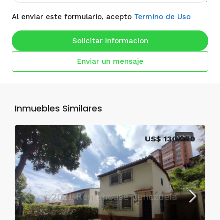
Al enviar este formulario, acepto
Termino de Uso
Solicitar Informacion
Enviar un mensaje
Inmuebles Similares
US$ 130,000
VENTA