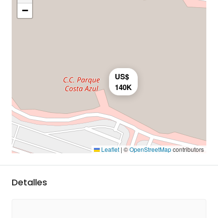
−
US$
140K
Leaflet
|
©
OpenStreetMap
contributors
Detalles