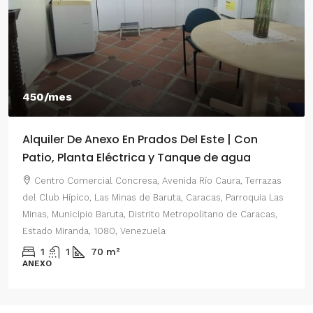
550/mes
el Este | Con
Alquiler De Anexo En Prados Del
nque de agua
2 Habitaciones
a Río Caura, Terrazas
Centro Comercial Concresa, Avenida P
 Caracas, Parroquia Las
del Este, Prados del Este, Sector: Prado d
opolitano de Caracas,
Parroquia Nuestra Señora del Rosario, Mun
Distrito Metropolitano de Caracas, Estado
Venezuela
2
1
70
m²
ANEXO