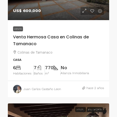
US$ 600,000
VENTA
Venta Hermosa Casa en Colinas de
Tamanaco
Colinas de Tamanaco
CASA
6
7
770
No
Alianza Inmobiliaria
Habitaciones
Baños
m²
hace 2 años
Juan Carlos Castaño Leon
US$ 200,000
VENTA
EN OFERTA