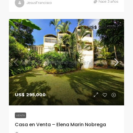
hace 3 años
JesusFrancisco
US$ 295,000
VENTA
US$ 295,000
VENTA
Casa en Venta – Elena Marin Nobrega