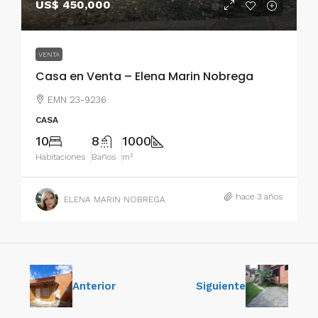
US$ 450,000
VENTA
Casa en Venta – Elena Marin Nobrega
EMN 23-9236
CASA
10
8
1000
Habitaciones
Baños
m²
hace 3 años
ELENA MARIN NOBREGA
Anterior
Siguiente