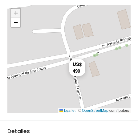
+
−
US$
490
Leaflet
|
©
OpenStreetMap
contributors
Detalles