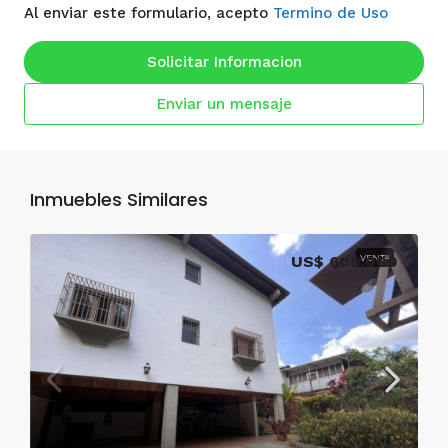
Al enviar este formulario, acepto
Termino de Uso
Solicitar Informacion
Enviar un mensaje
Inmuebles Similares
US$ 600,000
VENTA