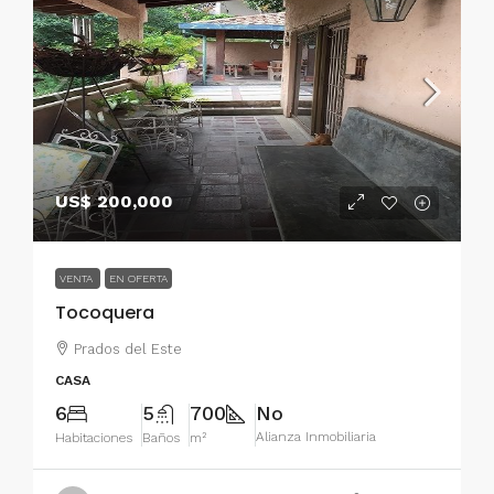
US$ 200,000
VENTA
EN OFERTA
Tocoquera
Prados del Este
CASA
6
5
700
No
Alianza Inmobiliaria
Habitaciones
Baños
m²