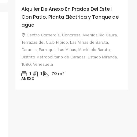
Alquiler De Anexo En Prados Del Este |
A
Con Patio, Planta Eléctrica y Tanque de
C
agua
P
Centro Comercial Concresa, Avenida Río Caura,
E
Terrazas del Club Hípico, Las Minas de Baruta,
M
Caracas, Parroquia Las Minas, Municipio Baruta,
al de
E
Distrito Metropolitano de Caracas, Estado Miranda,
 del
1080, Venezuela
ario,
A
1
1
70
m²
cas,
ANEXO