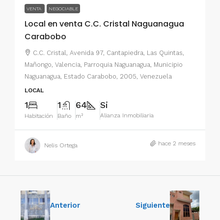
VENTA
NEGOCIABLE
Local en venta C.C. Cristal Naguanagua
Carabobo
C.C. Cristal, Avenida 97, Cantapiedra, Las Quintas,
Mañongo, Valencia, Parroquia Naguanagua, Municipio
Naguanagua, Estado Carabobo, 2005, Venezuela
LOCAL
1
1
64
Si
Alianza Inmobiliaria
Habitación
Baño
m²
hace 2 meses
Nelis Ortega
Anterior
Siguiente