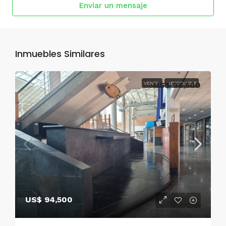
Enviar un mensaje
Inmuebles Similares
VENTA
US$ 94,500
NEGOCIABLE
US$ 94,500