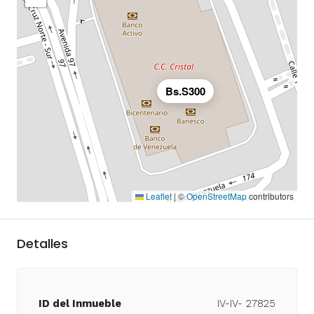
Bs.S300
Leaflet
|
©
OpenStreetMap
contributors
Detalles
ID del Inmueble
IV-IV- 27825