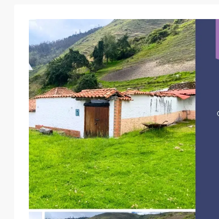
Mar
Mié
Jue
Vie
18
19
20
21
Ago
Ago
Ago
Ago