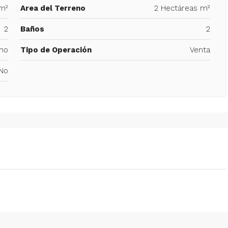
m²
Area del Terreno
2 Hectáreas m²
2
Baños
2
no
Tipo de Operación
Venta
No