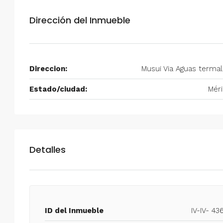
$750/mes
Dirección del Inmueble
Alquiler en Prados del Este 
Habitaciones, 2 Baños, Pa
y Equipado
Direccion:
Musui Via Aguas terma
Centro Comercial Concresa, Ave
Estado/ciudad:
Mér
Prados del Este, Prados del Este, S
Este, Caracas, Parroquia Nuestra S
Municipio Baruta, Distrito Metropol
Estado Miranda, 1080, Venezuela
2
2
100
m²
Detalles
ANEXO
ID del Inmueble
IV-IV- 43