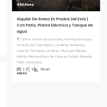
450/mes
Alquiler De Anexo En Prados Del Este |
A
Con Patio, Planta Eléctrica y Tanque de
C
agua
P
Centro Comercial Concresa, Avenida Río Caura,
E
Terrazas del Club Hípico, Las Minas de Baruta,
M
Caracas, Parroquia Las Minas, Municipio Baruta,
al de
E
Distrito Metropolitano de Caracas, Estado Miranda,
 del
1080, Venezuela
ario,
A
1
1
70
m²
cas,
ANEXO