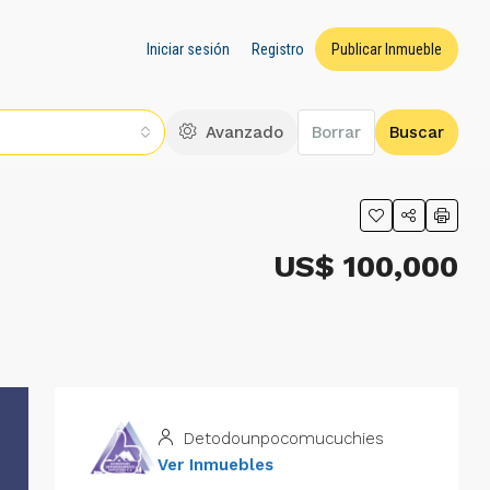
Iniciar sesión
Registro
Publicar Inmueble
Avanzado
Borrar
Buscar
US$ 100,000
Detodounpocomucuchies
Ver Inmuebles