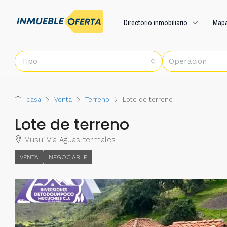
Directorio inmobiliario
Map
Tipo
Operación
casa
Venta
Terreno
Lote de terreno
Lote de terreno
Musui Via Aguas termales
VENTA
NEGOCIABLE