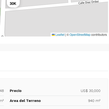
30K
Leaflet
|
©
OpenStreetMap
contributors
248
Precio
US$ 30,000
m²
Area del Terreno
940 m²