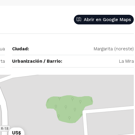
Abrir en Google Maps
– 2
350/mes
tio. Amoblado
Alquiler De Anexo En Prados Del Este
gua
Ciudad:
Margarita (noreste)
nida Principal de
Caracas | Con Planta y tanque
ector: Prado del
subterráneo
ta
Urbanización / Barrio:
La Mira
eñora del Rosario,
Centro Comercial Concresa, Avenida Princip
itano de Caracas,
Prados del Este, Prados del Este, Sector: Prado
Este, Caracas, Parroquia Nuestra Señora del Ros
Municipio Baruta, Distrito Metropolitano de Cara
Estado Miranda, 1080, Venezuela
1
1
20
m²
ANEXO
US$