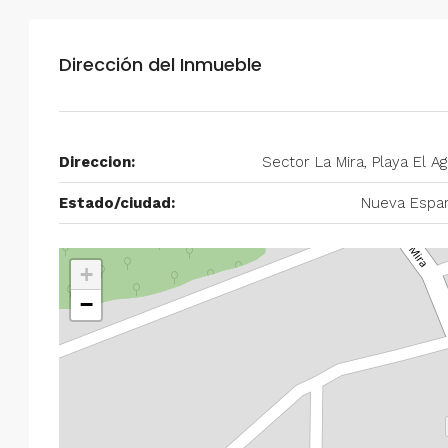
$750/mes
Dirección del Inmueble
Alquiler en Prados del Este 
Habitaciones, 2 Baños, Pa
y Equipado
Direccion:
Sector La Mira, Playa El A
Centro Comercial Concresa, Ave
Prados del Este, Prados del Este, S
Estado/ciudad:
Nueva Espar
Este, Caracas, Parroquia Nuestra S
Municipio Baruta, Distrito Metropol
Estado Miranda, 1080, Venezuela
+
2
2
100
m²
−
ANEXO