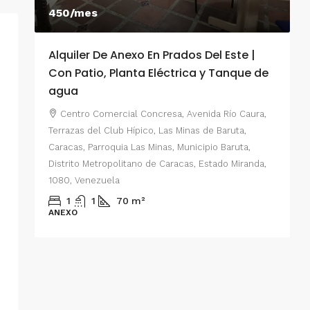
450/mes
Alquiler De Anexo En Prados Del Este |
A
Con Patio, Planta Eléctrica y Tanque de
C
agua
P
Centro Comercial Concresa, Avenida Río Caura,
E
Terrazas del Club Hípico, Las Minas de Baruta,
M
Caracas, Parroquia Las Minas, Municipio Baruta,
al de
E
Distrito Metropolitano de Caracas, Estado Miranda,
 del
1080, Venezuela
ario,
A
1
1
70
m²
cas,
ANEXO