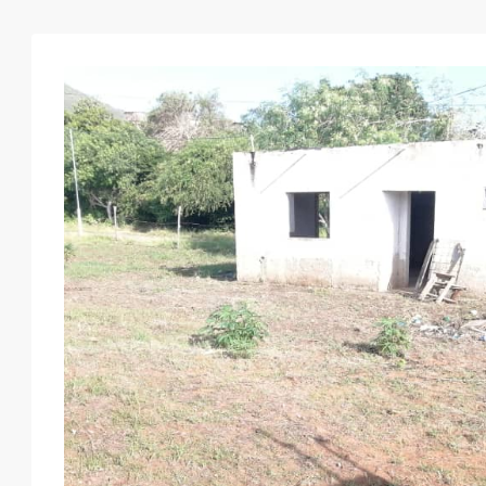
Mar
Mié
Jue
Vie
18
19
20
21
Ago
Ago
Ago
Ago