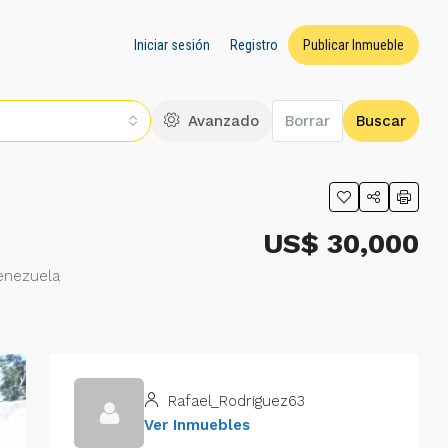
Iniciar sesión
Registro
Publicar Inmueble
Avanzado
Borrar
Buscar
US$ 30,000
Venezuela
Rafael_Rodriguez63
Ver Inmuebles