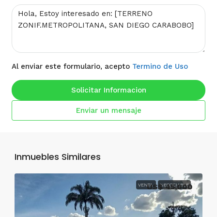
Al enviar este formulario, acepto
Termino de Uso
Solicitar Informacion
Enviar un mensaje
Inmuebles Similares
VENTA
US$ 45,000
NEGOCIABLE