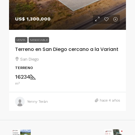
US$ 1,300,000
VENTA
NEGOCIABLE
Terreno en San Diego cercano a la Variant
San Diego
TERRENO
16234
m²
hace 4 años
Yenny Terán