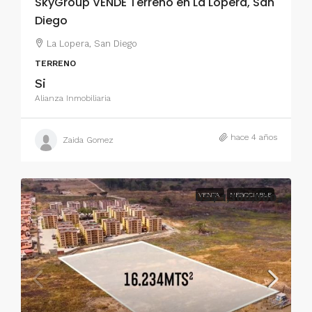
SkyGroup VENDE Terreno en La Lopera, San
Diego
La Lopera, San Diego
TERRENO
Si
Alianza Inmobiliaria
hace 4 años
Zaida Gomez
US$ 1,300,000
VENTA
NEGOCIABLE