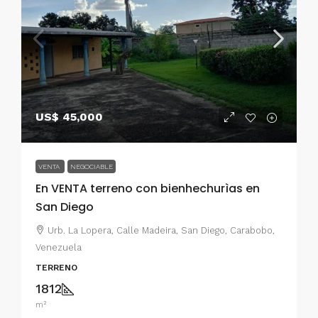
US$ 45,000
VENTA
NEGOCIABLE
En VENTA terreno con bienhechurìas en
San Diego
Urb. La Lopera, Calle Madeira, San Diego, Carabobo,
Venezuela
TERRENO
1812
m²