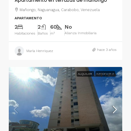
Apartamento en terrazas de mañongo
Mañongo, Naguanagua, Carabobo, Venezuela
APARTAMENTO
2
2
60
No
Alianza Inmobiliaria
Habitaciones
Baños
m²
hace 3 años
Marla Henriquez
ALQUILER
US$ 1,250
NEGOCIABLE