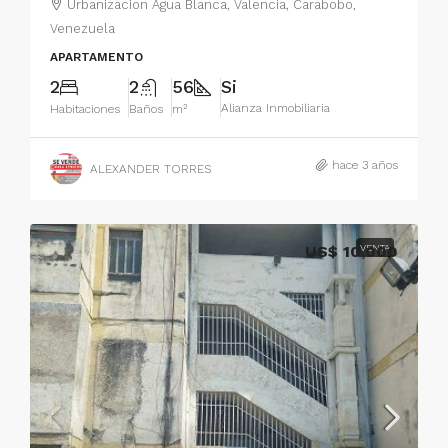
Urbanizacion Agua Blanca, Valencia, Carabobo,
Venezuela
APARTAMENTO
2
2
56
Si
Alianza Inmobiliaria
Habitaciones
Baños
m²
hace 3 años
ALEXANDER TORRES
US$ 10,000
VENTA