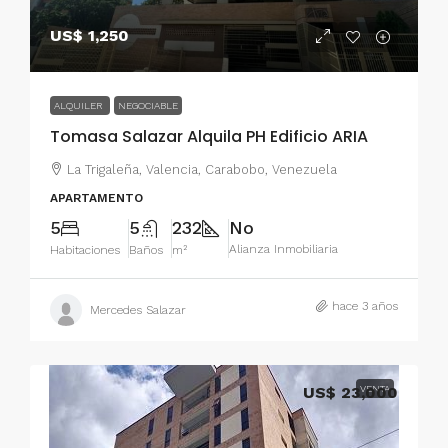
US$ 1,250
ALQUILER
NEGOCIABLE
Tomasa Salazar Alquila PH Edificio ARIA
La Trigaleña, Valencia, Carabobo, Venezuela
APARTAMENTO
5
5
232
No
Alianza Inmobiliaria
Habitaciones
Baños
m²
hace 3 años
Mercedes Salazar
US$ 23,000
VENTA