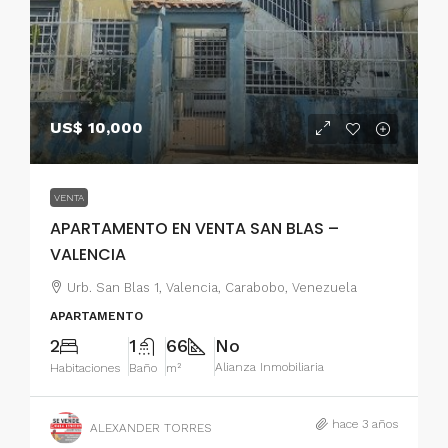
US$ 10,000
VENTA
APARTAMENTO EN VENTA SAN BLAS –
VALENCIA
Urb. San Blas 1, Valencia, Carabobo, Venezuela
APARTAMENTO
2
1
66
No
Alianza Inmobiliaria
Habitaciones
Baño
m²
hace 3 años
ALEXANDER TORRES