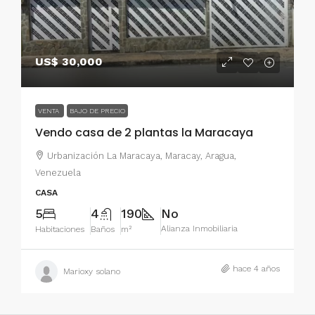
US$ 30,000
VENTA
BAJO DE PRECIO
Vendo casa de 2 plantas la Maracaya
Urbanización La Maracaya, Maracay, Aragua,
Venezuela
CASA
5
4
190
No
Alianza Inmobiliaria
Habitaciones
Baños
m²
hace 4 años
Marioxy solano