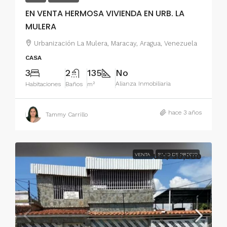
EN VENTA HERMOSA VIVIENDA EN URB. LA
MULERA
Urbanización La Mulera, Maracay, Aragua, Venezuela
CASA
3
2
135
No
Alianza Inmobiliaria
Habitaciones
Baños
m²
hace 3 años
Tammy Carrillo
VENTA
US$ 30,000
BAJO DE PRECIO