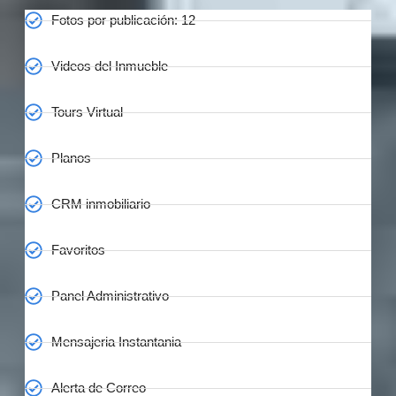
Fotos por publicación: 12
Videos del Inmueble
Tours Virtual
Planos
CRM inmobiliario
Favoritos
Panel Administrativo
Mensajeria Instantania
Alerta de Correo