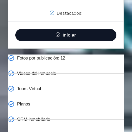
Destacados:
Iniciar
Fotos por publicación: 12
Videos del Inmueble
Tours Virtual
Planos
CRM inmobiliario