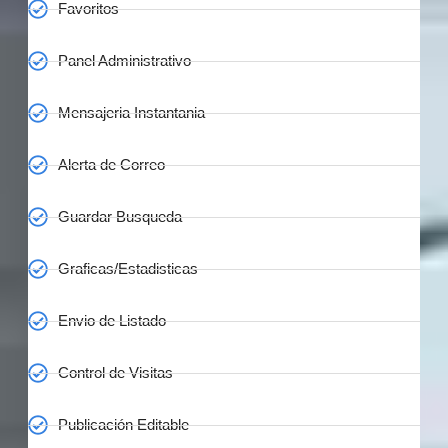
Favoritos
Panel Administrativo
Mensajeria Instantania
Alerta de Correo
Guardar Busqueda
Graficas/Estadisticas
Envio de Listado
Control de Visitas
Publicación Editable