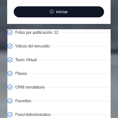
Iniciar
Fotos por publicación: 12
Videos del inmueble
Tours Virtual
Planos
CRM inmobiliario
Favoritos
Panel Administrativo