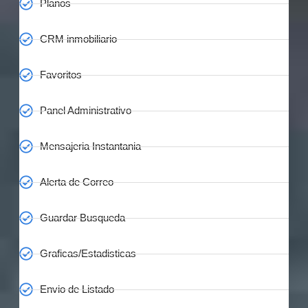
Planos
CRM inmobiliario
Favoritos
Panel Administrativo
Mensajeria Instantania
Alerta de Correo
Guardar Busqueda
Graficas/Estadisticas
Envio de Listado