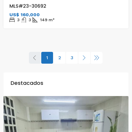
MLS#23-30692
US$ 160,000
3
3
149
m²
1
2
3
Destacados