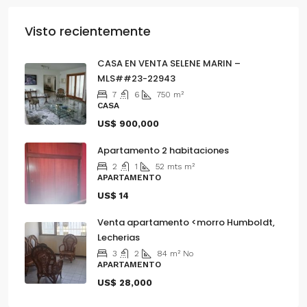
Visto recientemente
CASA EN VENTA SELENE MARIN –
MLS##23-22943
7
6
750
m²
CASA
US$ 900,000
Apartamento 2 habitaciones
2
1
52 mts
m²
APARTAMENTO
US$ 14
Venta apartamento <morro Humboldt,
Lecherias
3
2
84
m²
No
APARTAMENTO
US$ 28,000