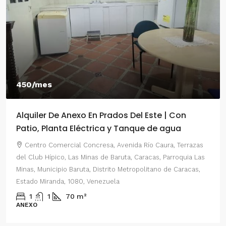
550/mes
xo En Prados Del Este | Con
Alquiler De Anexo 
léctrica y Tanque de agua
2 Habitaciones
 Concresa, Avenida Río Caura, Terrazas
Centro Comercial Con
 Minas de Baruta, Caracas, Parroquia Las
del Este, Prados del Est
uta, Distrito Metropolitano de Caracas,
Parroquia Nuestra Señor
80, Venezuela
Distrito Metropolitano 
Venezuela
m²
2
1
70
m²
ANEXO