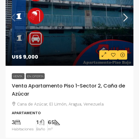
US$ 9,000
VENTA
EN OFERTA
Venta Apartamento Piso 1-Sector 2, Caña de
Azúcar
Cana de Azúcar, El Limón, Aragua, Venezuela
APARTAMENTO
3
1
65
Habitaciones
Baño
m²