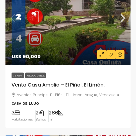
US$ 90,000
VENTA
NEGOCIABLE
Venta Casa Amplia – El Piñal, El Limón.
Avenida Principal El Piñal, El Limón, Aragua, Venezuela
CASA DE LUJO
3
2
286
Habitaciones
Baños
m²