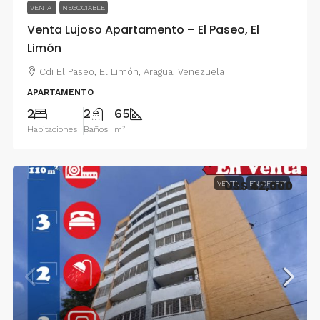
VENTA
NEGOCIABLE
Venta Lujoso Apartamento – El Paseo, El
Limón
Cdi El Paseo, El Limón, Aragua, Venezuela
APARTAMENTO
2
2
65
Habitaciones
Baños
m²
US$ 42,000
VENTA
EN OFERTA