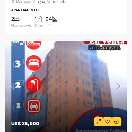
Maracay, Aragua, Venezuela
APARTAMENTO
2
1
64
Habitaciones
Baño
m²
US$ 38,000
VENTA
EN OFERTA
US$ 38,000