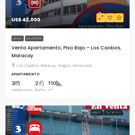
US$ 42,000
VENTA
EN OFERTA
Venta Apartamento, Piso Bajo – Los Caobos,
Maracay
Los Caobos, Maracay, Aragua, Venezuela
APARTAMENTO
3
2
110
Habitaciones
Baños
m²
US$ 9,000
VENTA
EN OFERTA