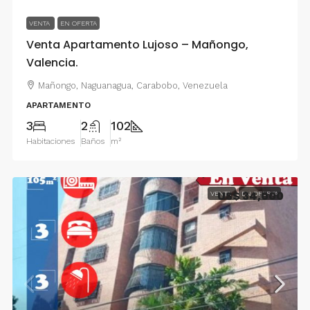
VENTA
EN OFERTA
Venta Apartamento Lujoso – Mañongo,
Valencia.
Mañongo, Naguanagua, Carabobo, Venezuela
APARTAMENTO
3
2
102
Habitaciones
Baños
m²
US$ 34,000
VENTA
EN OFERTA