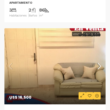
APARTAMENTO
3
2
86
Habitaciones
Baños
m²
US$ 16,500
VENTA
NEGOCIABLE
US$ 16,500