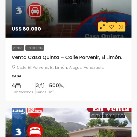
US$ 80,000
VENTA
EN OFERTA
Venta Casa Quinta – Calle Porvenir, El Limón.
Calle El Porvenir, El Limón, Aragua, Venezuela
CASA
4
3
500
Habitaciones
Baños
m²
US$ 90,000
VENTA
NEGOCIABLE