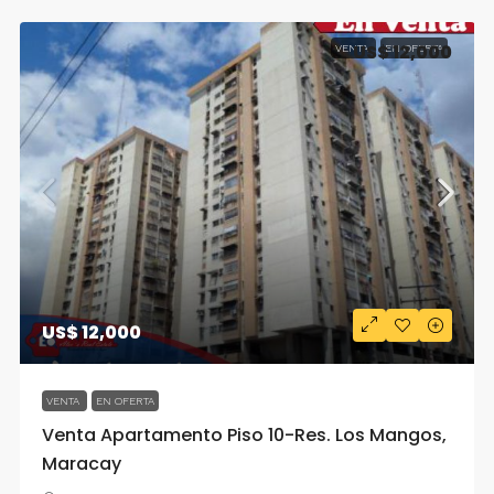
US$ 12,000
VENTA
EN OFERTA
US$ 12,000
VENTA
EN OFERTA
Venta Apartamento Piso 10-Res. Los Mangos,
Maracay