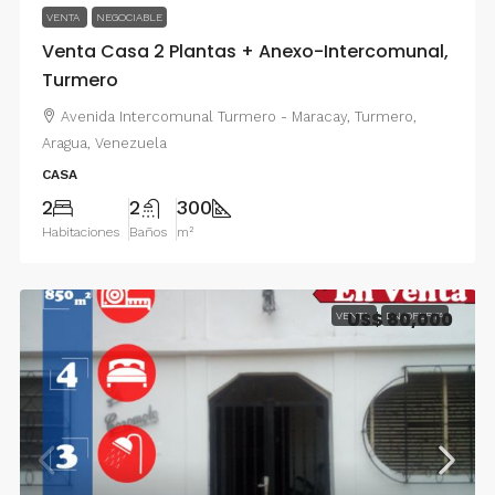
VENTA
NEGOCIABLE
Venta Casa 2 Plantas + Anexo-Intercomunal,
Turmero
Avenida Intercomunal Turmero - Maracay, Turmero,
Aragua, Venezuela
CASA
2
2
300
Habitaciones
Baños
m²
US$ 80,000
VENTA
EN OFERTA