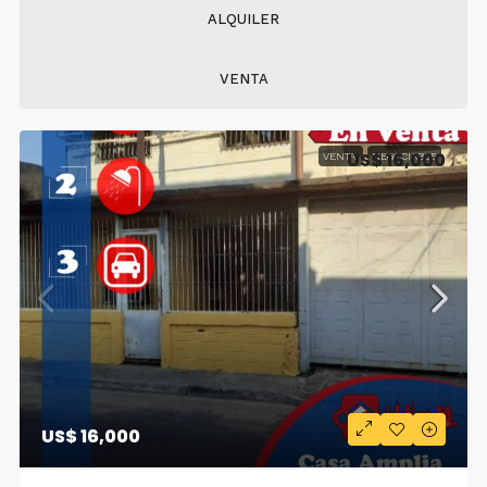
ALQUILER
VENTA
US$ 16,000
VENTA
NEGOCIABLE
US$ 16,000