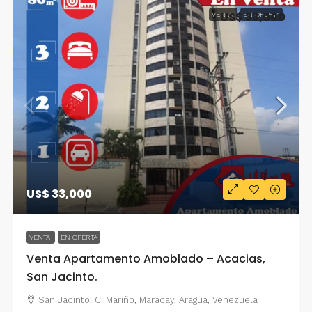
US$ 33,000
VENTA
EN OFERTA
US$ 33,000
VENTA
EN OFERTA
Venta Apartamento Amoblado – Acacias,
San Jacinto.
San Jacinto, C. Mariño, Maracay, Aragua, Venezuela