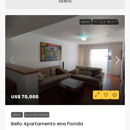
VENTA
US$ 70,000
VENTA
BAJO DE PRECIO
US$ 70,000
VENTA
BAJO DE PRECIO
Bello Apartamento ena Florida