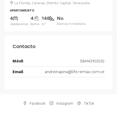
La Florida, Caracas, Distrito Capital, Venezuela
APARTAMENTO
4
4
148
No
Alianza Inmobiliaria
Habitaciones
Baños
m²
Contacto
Móvil
584143103032
Email
andreinapina@life.remax.com.ve
Facebook
Instagram
TikTok