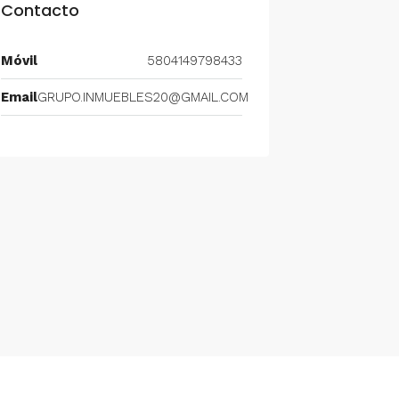
Contacto
Móvil
5804149798433
Email
GRUPO.INMUEBLES20@GMAIL.COM