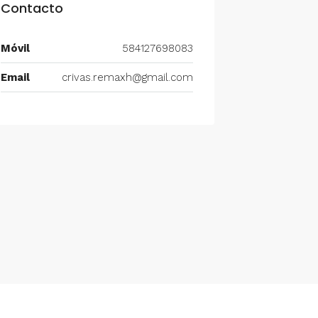
Contacto
Móvil
584127698083
Email
crivas.remaxh@gmail.com