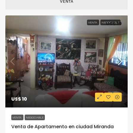
VENTA
US$ 10
VENTA
NEGOCIABLE
US$ 10
VENTA
NEGOCIABLE
Venta de Apartamento en ciudad Miranda