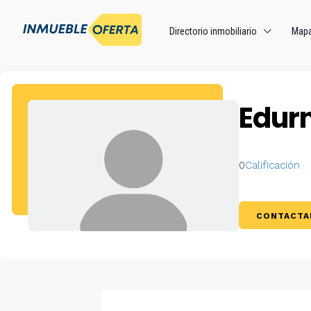
Directorio inmobiliario
Map
Edur
0
Calificación
CONTACTA