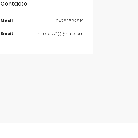
Contacto
Móvil
04263592819
Email
miredu71@gmail.com