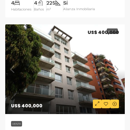
4
4
225
Si
Alianza Inmobiliaria
Habitaciones
Baños
m²
US$ 400,000
VENTA
US$ 400,000
VENTA