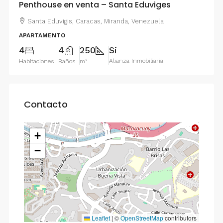
Penthouse en venta – Santa Eduviges
Santa Eduvigis, Caracas, Miranda, Venezuela
APARTAMENTO
4
4
250
Si
Alianza Inmobiliaria
Habitaciones
Baños
m²
Contacto
+
−
Leaflet
|
©
OpenStreetMap
contributors