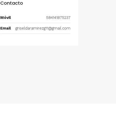
Contacto
Móvil
584141875237
Email
griseldaramirezg11@gmail.com