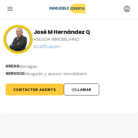
José M Hernández Q
ASESOR INMOBILIARIO
0
calificación
AREAS
Monagas
SERVICIO
Abogado y asesor inmobiliario
CONTACTAR AGENTE
LLAMAR