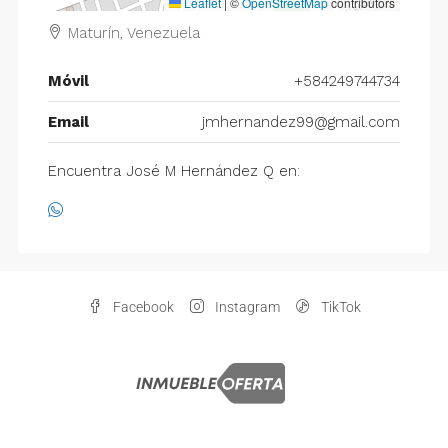
Leaflet
|
©
OpenStreetMap
contributors
Maturín, Venezuela
Móvil
+584249744734
Email
jmhernandez99@gmail.com
Encuentra José M Hernández Q en:
Facebook
Instagram
TikTok