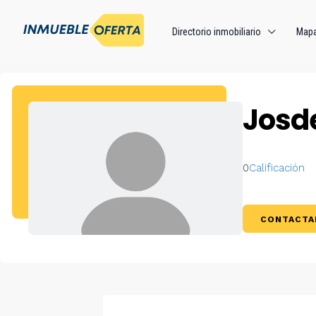
Directorio inmobiliario
Map
Josd
0
Calificación
CONTACTA