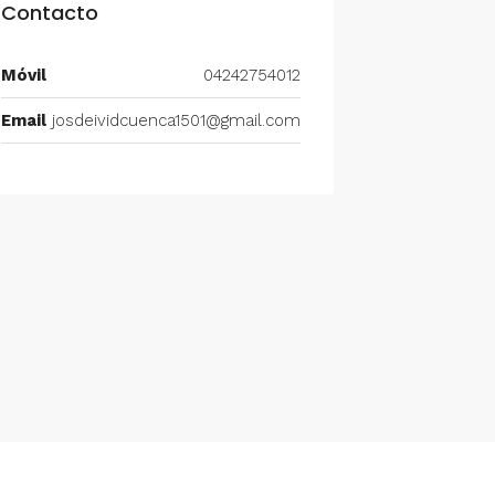
Contacto
Móvil
04242754012
Email
josdeividcuenca1501@gmail.com