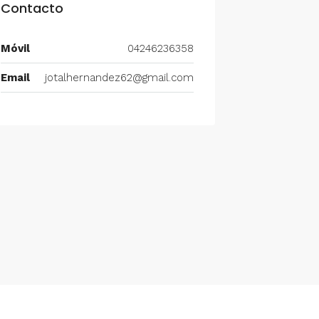
Contacto
Móvil
04246236358
Email
jotalhernandez62@gmail.com