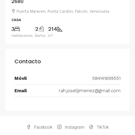
2680
Puerta Maraven, Punta Cardón, Falcón, Venezuela
CASA
3
2
214
Habitaciones
Baños
m²
Contacto
Móvil
584141699551
Email
rah.joselljimenez@gmail.com
Facebook
Instagram
TikTok