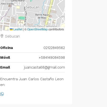
Leaflet
|
©
OpenStreetMap
contributors
Sebucan
Oficina
02122849562
Móvil
+584149084598
Email
juancasta68@gmail.com
Encuentra Juan Carlos Castaño Leon
en: