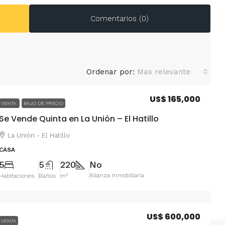
Comentarios (0)
Ordenar por:
Mas relevante
US$ 165,000
VENTA
BAJO DE PRECIO
Se Vende Quinta en La Unión – El Hatillo
La Unión - El Hatillo
CASA
5
5
220
No
Alianza Inmobiliaria
Habitaciones
Baños
m²
US$ 600,000
VENTA