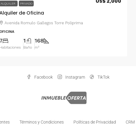
US$ 2,000
ALQUILER
PRIVADO
Alquiler de Oficina
Avenida Romulo Gallegos Torre Poliprima
OFICINA
7
1
168
Habitaciones
Baño
m²
Facebook
Instagram
TikTok
entes
Términos y Condiciones
Políticas de Privacidad
CRM I