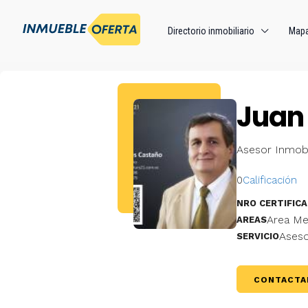
Directorio inmobiliario
Map
Juan
Asesor Inmobi
0
Calificación
NRO CERTIFICA
Area Me
AREAS
Aseso
SERVICIO
CONTACTA