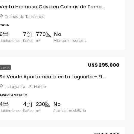
Venta Hermosa Casa en Colinas de Tamanaco
Colinas de Tamanaco
CASA
6
7
770
No
Alianza Inmobiliaria
Habitaciones
Baños
m²
US$ 295,000
VENTA
Se Vende Apartamento en La Lagunita – El Hatillo
La Lagunita - El Hatillo
APARTAMENTO
4
4
230
No
Alianza Inmobiliaria
Habitaciones
Baños
m²