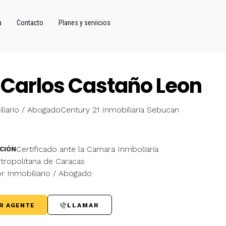
a
Contacto
Planes y servicios
 Carlos Castaño Leon
liario / Abogado
Century 21 Inmobiliaria Sebucan
Certificado ante la Camara Inmboliaria
CIÓN
tropolitana de Caracas
r Inmobiliario / Abogado
R AGENTE
LLAMAR