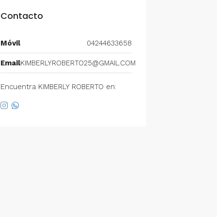
Contacto
Móvil
04244633658
Email
KIMBERLYROBERTO25@GMAIL.COM
Encuentra KIMBERLY ROBERTO en: