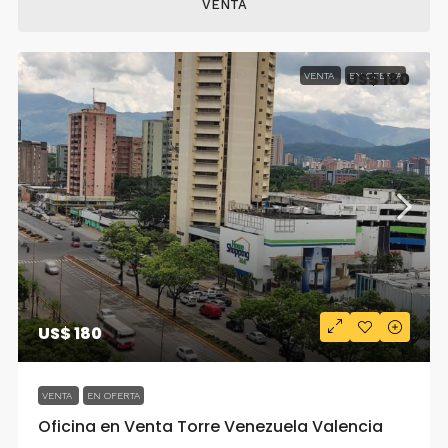
VENTA
US$ 180
VENTA
EN OFERTA
US$ 180
VENTA
EN OFERTA
Oficina en Venta Torre Venezuela Valencia