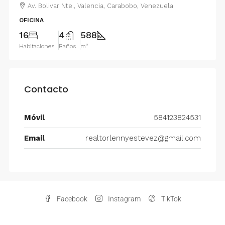
Av. Bolivar Nte., Valencia, Carabobo, Venezuela
OFICINA
16
4
588
Habitaciones
Baños
m²
Contacto
Móvil
584123824531
Email
realtorlennyestevez@gmail.com
Facebook
Instagram
TikTok