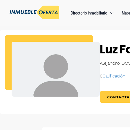
Directorio inmobiliario
Map
Luz F
Alejandro DOv
0
Calificación
CONTACTA