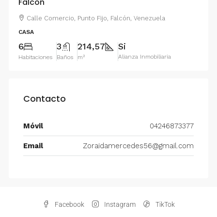
Falcon
Calle Comercio, Punto Fijo, Falcón, Venezuela
CASA
6
3
214,57
Si
Alianza Inmobiliaria
Habitaciones
Baños
m²
Contacto
Móvil
04246873377
Email
Zoraidamercedes56@gmail.com
Facebook
Instagram
TikTok