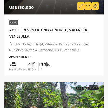
US$ 180,000
VENTA
APTO. EN VENTA TRIGAL NORTE, VALENCIA
VENEZUELA
Trigal Norte, El Trigal, Valencia, Parroquia San José,
Municipio Valencia, Carabobo, 2001, Venezuela
APARTAMENTO
3
4
144
Habitaciones
Baños
m²
US$ 75,000
VENTA