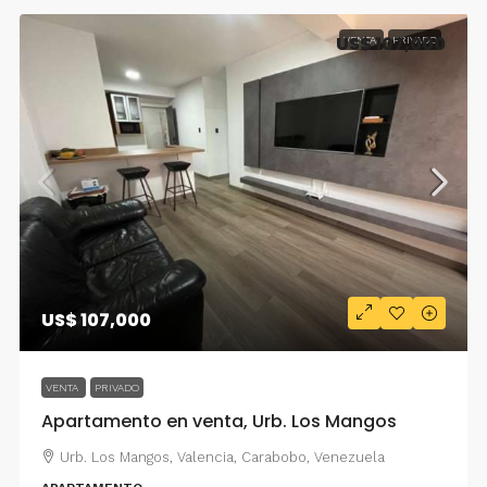
US$ 107,000
VENTA
PRIVADO
US$ 107,000
VENTA
PRIVADO
Apartamento en venta, Urb. Los Mangos
Urb. Los Mangos, Valencia, Carabobo, Venezuela