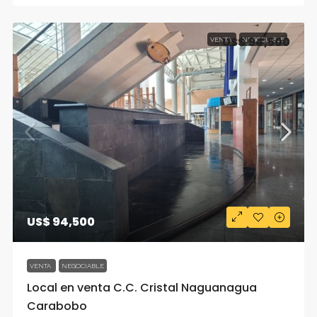
US$ 94,500
VENTA
NEGOCIABLE
US$ 94,500
VENTA
NEGOCIABLE
Local en venta C.C. Cristal Naguanagua
Carabobo