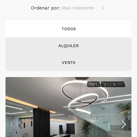
Ordenar por:
Mas relevante
TODOS
ALQUILER
VENTA
US$ 170,000
VENTA
REMODELADO