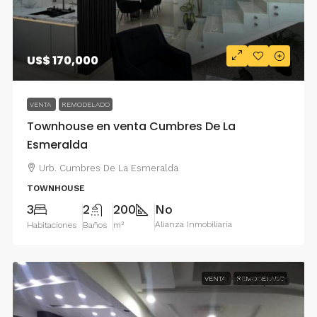
US$ 170,000
VENTA
REMODELADO
Townhouse en venta Cumbres De La
Esmeralda
Urb. Cumbres De La Esmeralda
TOWNHOUSE
3
2
200
No
Alianza Inmobiliaria
Habitaciones
Baños
m²
US$ 75,000
VENTA
REMODELADO