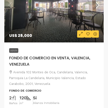
US$ 28,000
VENTA
FONDO DE COMERCIO EN VENTA, VALENCIA,
VENEZUELA
Avenida 102 Montes de Oca, Candelaria, Valencia,
Parroquia La Candelaria, Municipio Valencia, Estado
Carabobo, 2001, Venezuela
FONDO DE COMERCIO
2
120
Si
Alianza Inmobiliaria
Baños
m²