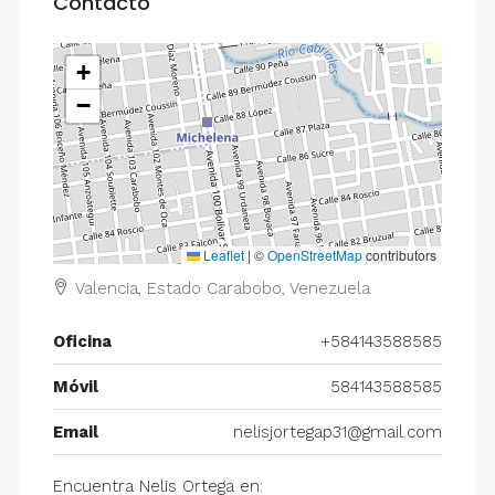
Contacto
+
−
Leaflet
|
©
OpenStreetMap
contributors
Valencia, Estado Carabobo, Venezuela
Oficina
+584143588585
Móvil
584143588585
Email
nelisjortegap31@gmail.com
Encuentra Nelis Ortega en: