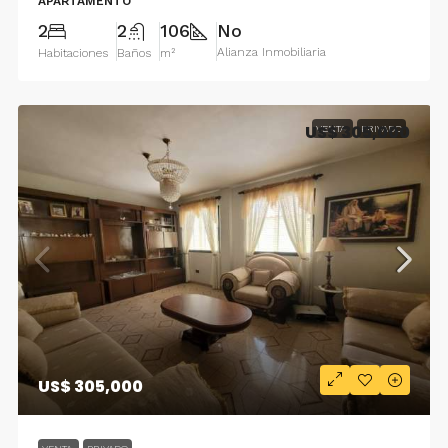
APARTAMENTO
2
2
106
No
Alianza Inmobiliaria
Habitaciones
Baños
m²
US$ 305,000
VENTA
PRIVADO
US$ 305,000