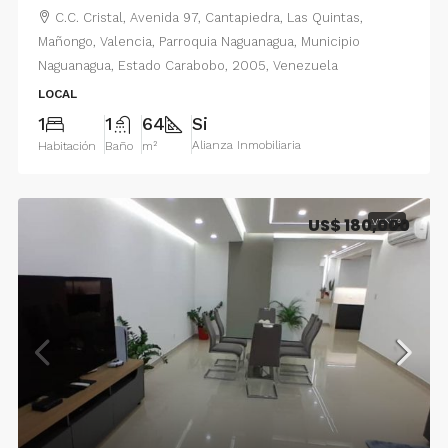
C.C. Cristal, Avenida 97, Cantapiedra, Las Quintas,
Mañongo, Valencia, Parroquia Naguanagua, Municipio
Naguanagua, Estado Carabobo, 2005, Venezuela
LOCAL
1
1
64
Si
Alianza Inmobiliaria
Habitación
Baño
m²
US$ 180,000
VENTA