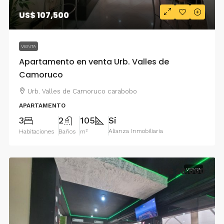
US$ 107,500
VENTA
Apartamento en venta Urb. Valles de
Camoruco
Urb. Valles de Camoruco carabobo
APARTAMENTO
3
2
105
Si
Alianza Inmobiliaria
Habitaciones
Baños
m²
US$ 28,000
VENTA