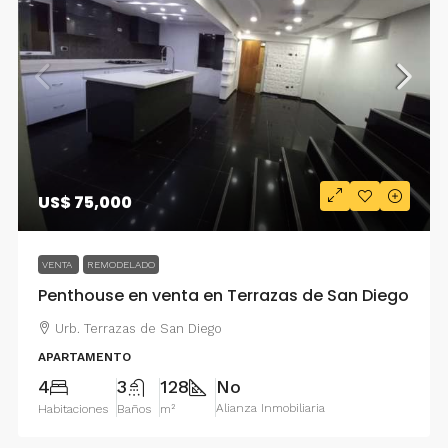
US$ 75,000
VENTA
REMODELADO
Penthouse en venta en Terrazas de San Diego
Urb. Terrazas de San Diego
APARTAMENTO
4
3
128
No
Alianza Inmobiliaria
Habitaciones
Baños
m²