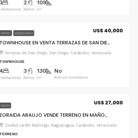
3
2
109
Habitaciones
Baños
m²
US$ 40,000
VENTA
NEGOCIABLE
TOWNHOUSE EN VENTA TERRAZAS DE SAN DIEGO FOTH-540
Terrazas de San Diego, San Diego, Carabobo, Venezuela
TOWNHOUSE
4
3
130
No
Alianza Inmobiliaria
Habitaciones
Baños
m²
US$ 27,000
VENTA
ZORAIDA ARAUJO VENDE TERRENO EN MAÑONGO FOT-384
Ciudad Jardín Mañongo, Naguanagua, Carabobo, Venezuela
TERRENO