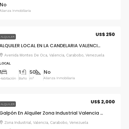
No
Alianza Inmobiliaria
US$ 250
ALQUILER
ALQUILER LOCAL EN LA CANDELARIA VALENCIA FOL-588
Avenida Montes De Oca, Valencia, Carabobo, Venezuela
LOCAL
1
1
50
No
Alianza Inmobiliaria
Habitación
Baño
m²
US$ 2,000
ALQUILER
Galpón En Alquiler Zona Industrial Valencia FOG-19
Zona Industrial, Valencia, Carabobo, Venezuela