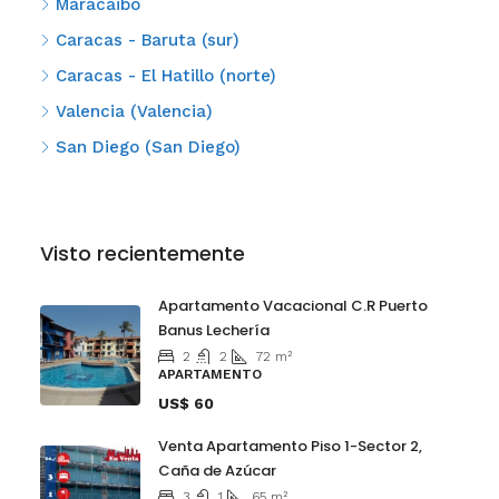
Maracaibo
Caracas - Baruta (sur)
Caracas - El Hatillo (norte)
Valencia (Valencia)
San Diego (San Diego)
Visto recientemente
Apartamento Vacacional C.R Puerto
Banus Lechería
2
2
72
m²
APARTAMENTO
US$ 60
Venta Apartamento Piso 1-Sector 2,
Caña de Azúcar
3
1
65
m²