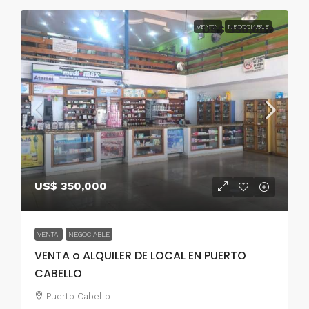
VENTA
US$ 350,000
NEGOCIABLE
US$ 350,000
VENTA
NEGOCIABLE
VENTA o ALQUILER DE LOCAL EN PUERTO
CABELLO
Puerto Cabello