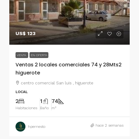
US$ 123
VENTA
EN OFERTA
Ventas 2 locales comerciales 74 y 28Mts2
higuerote
centro comercial San luis , higuerote
LOCAL
2
1
74
Habitaciones
Baño
m²
hace 2 semanas
hpernesto