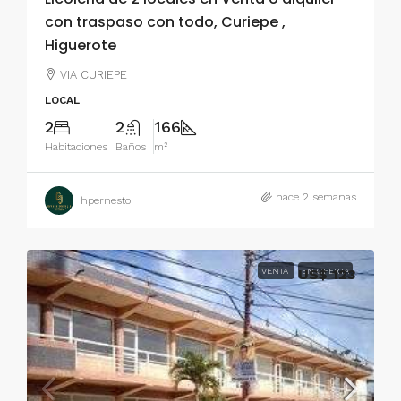
con traspaso con todo, Curiepe ,
Higuerote
VIA CURIEPE
LOCAL
2
2
166
Habitaciones
Baños
m²
hace 2 semanas
hpernesto
VENTA
US$ 123
EN OFERTA