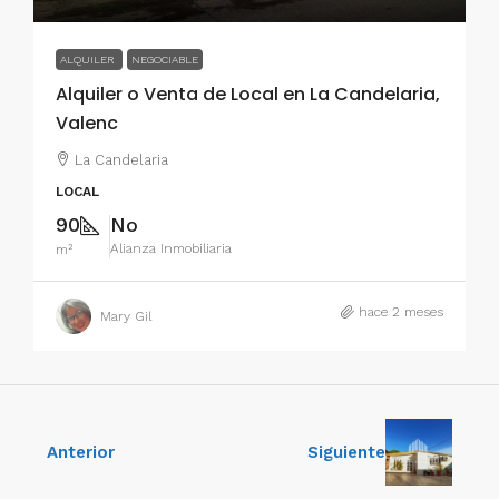
ALQUILER
NEGOCIABLE
Alquiler o Venta de Local en La Candelaria,
Valenc
La Candelaria
LOCAL
90
No
Alianza Inmobiliaria
m²
hace 2 meses
Mary Gil
Anterior
Siguiente