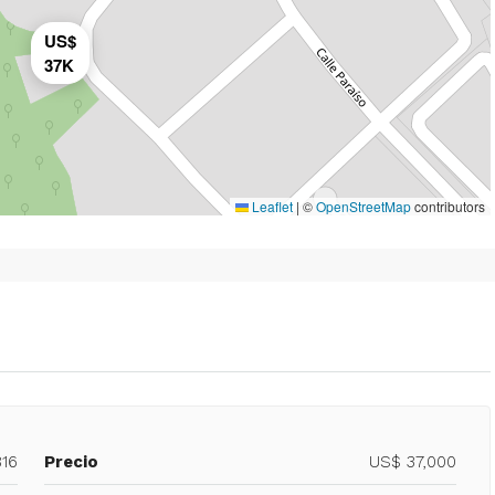
US$
37K
Leaflet
|
©
OpenStreetMap
contributors
816
Precio
US$ 37,000