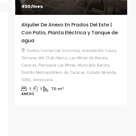
450/mes
Alquiler De Anexo En Prados Del Este |
A
Con Patio, Planta Eléctrica y Tanque de
C
agua
P
Centro Comercial Concresa, Avenida Río Caura,
E
Terrazas del Club Hípico, Las Minas de Baruta,
M
Caracas, Parroquia Las Minas, Municipio Baruta,
al de
E
Distrito Metropolitano de Caracas, Estado Miranda,
 del
1080, Venezuela
ario,
A
1
1
70
m²
cas,
ANEXO