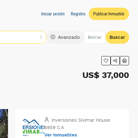
Iniciar sesión
Registro
Publicar Inmueble
Avanzado
Borrar
Buscar
US$ 37,000
Inversiones Sivimar House
6959 C.A.
Ver Inmuebles