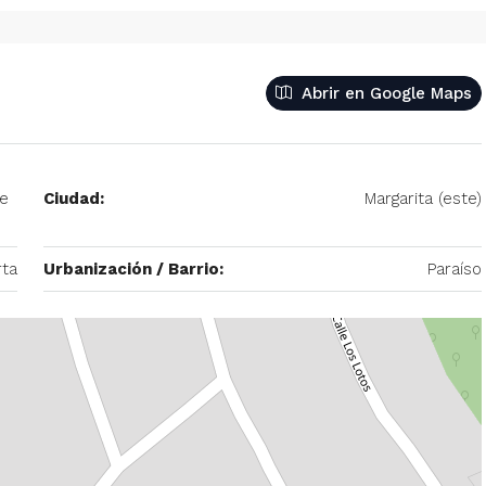
– 2
Abrir en Google Maps
350/mes
tio. Amoblado
Alquiler De Anexo En Prados Del Este
nida Principal de
Caracas | Con Planta y tanque
de
Ciudad:
Margarita (este)
ector: Prado del
subterráneo
eñora del Rosario,
Centro Comercial Concresa, Avenida Princip
itano de Caracas,
ta
Urbanización / Barrio:
Paraíso
Prados del Este, Prados del Este, Sector: Prado
Este, Caracas, Parroquia Nuestra Señora del Ros
Municipio Baruta, Distrito Metropolitano de Cara
Estado Miranda, 1080, Venezuela
1
1
20
m²
ANEXO