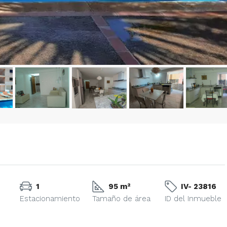
1
95 m²
IV- 23816
Estacionamiento
Tamaño de área
ID del Inmueble